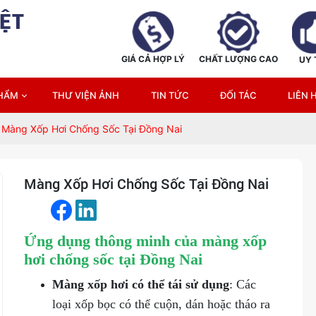
ỆT
GIÁ CẢ HỢP LÝ
CHẤT LƯỢNG CAO
UY 
PHẨM
THƯ VIỆN ẢNH
TIN TỨC
ĐỐI TÁC
LIÊN 
Màng Xốp Hơi Chống Sốc Tại Đồng Nai
Màng Xốp Hơi Chống Sốc Tại Đồng Nai
Ứng dụng thông minh của màng xốp
hơi chống sốc tại Đồng Nai
Màng xốp hơi có thể tái sử dụng
: Các
loại xốp bọc có thể cuộn, dán hoặc tháo ra