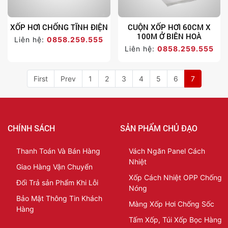
XỐP HƠI CHỐNG TĨNH ĐIỆN
CUỘN XỐP HƠI 60CM X
100M Ở BIÊN HOÀ
Liên hệ:
0858.259.555
Liên hệ:
0858.259.555
First
Prev
1
2
3
4
5
6
7
CHÍNH SÁCH
SẢN PHẨM CHỦ ĐẠO
Thanh Toán Và Bán Hàng
Vách Ngăn Panel Cách
Nhiệt
Giao Hàng Vận Chuyển
Xốp Cách Nhiệt OPP Chống
Đổi Trả sản Phẩm Khi Lỗi
Nóng
Bảo Mật Thông Tin Khách
Màng Xốp Hơi Chống Sốc
Hàng
Tấm Xốp, Túi Xốp Bọc Hàng