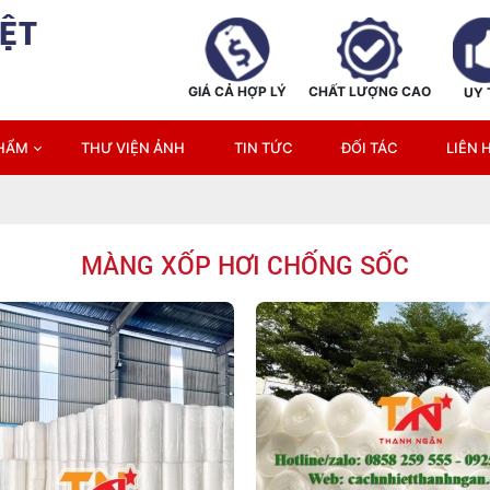
ỆT
GIÁ CẢ HỢP LÝ
CHẤT LƯỢNG CAO
UY 
PHẨM
THƯ VIỆN ẢNH
TIN TỨC
ĐỐI TÁC
LIÊN 
MÀNG XỐP HƠI CHỐNG SỐC