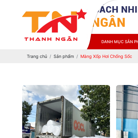
CÔNG TY TNHH CÁCH NHI
THANH NGÂN
TRANG CHỦ
GIỚI THIỆU
DANH MỤC SẢN 
Trang chủ
Sản phẩm
Màng Xốp Hơi Chống Sốc