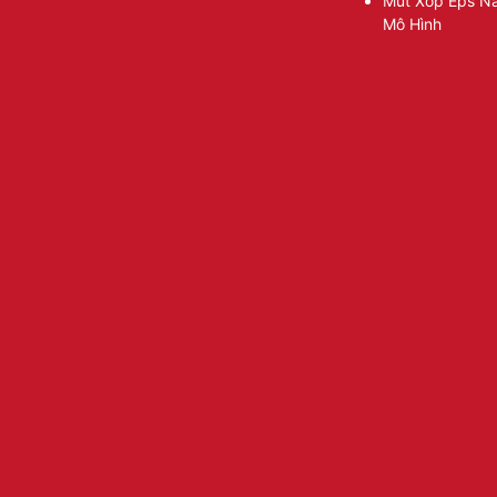
Mút Xốp Eps Nâ
Mô Hình