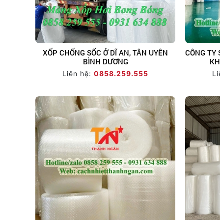
XỐP CHỐNG SỐC Ở DĨ AN, TÂN UYÊN
CÔNG TY 
BÌNH DƯƠNG
KH
Liên hệ:
0858.259.555
Li