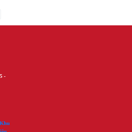
5 -
 Khu
iên