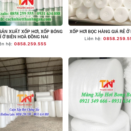
SẢN XUẤT XỐP HƠI, XỐP BÓNG
XỐP HƠI BỌC HÀNG GIÁ RẺ Ở
Í Ở BIÊN HOÀ ĐỒNG NAI
Liên hệ:
0858.259.5
ên hệ:
0858.259.555