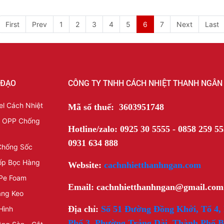
First
Prev
1
2
3
4
5
6
7
Next
Last
 ĐẠO
CÔNG TY TNHH CÁCH NHIỆT THANH NGÂN
l Cách Nhiệt
Mã số thuế: 3603951748
t OPP Chống
Hotline/zalo: 0925 30 5555 - 0858 259 55
0931 634 888
Chống Sốc
ốp Bọc Hàng
Website:
cachnhietthanhngan.com
Pe Foam
Email: cachnhietthanhngan@gmail.com
ăng Keo
Địa chỉ:
Số 51 Đường Đồng Khởi, Tổ 4,
Hình
Phố 3, Phường Trảng Dài, Thành Phố B