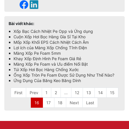
Bài viết khác:
Xốp Bạc Cách Nhiệt Pe Opp và Ứng dụng
Cuộn Xốp Hơi Bọc Hàng Gía Sỉ Tại Kho
Mốp Xốp Khối EPS Cách Nhiệt Cách Âm
Lợi ích của Màng Xốp Chống Tĩnh Điện
Màng Xốp Pe Foam 5mm
Khay Xốp Định Hình Pe Foam Giá Rẻ
Màng Xốp Pe Foam và Ưu điểm Nổi Bật
Túi Xốp Hơi Bọc Hàng Chống Xước
Ống Xốp Tròn Pe Foam Được Sử Dụng Như Thế Nào?
Ứng Dụng Của Băng Keo Băng Dính
First
Prev
1
2
...
12
13
14
15
16
17
18
Next
Last