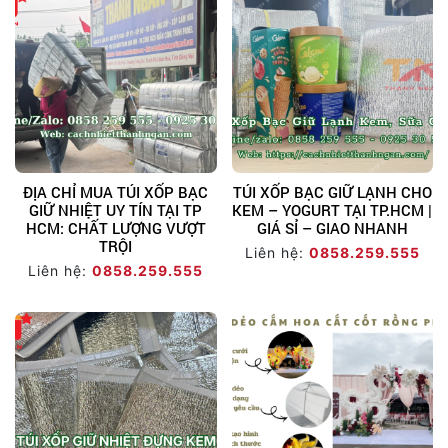
ĐỊA CHỈ MUA TÚI XỐP BẠC
TÚI XỐP BẠC GIỮ LẠNH CHO
GIỮ NHIỆT UY TÍN TẠI TP
KEM – YOGURT TẠI TP.HCM |
HCM: CHẤT LƯỢNG VƯỢT
GIÁ SỈ – GIAO NHANH
TRỘI
Liên hệ:
0858.259.555
Liên hệ:
0858.259.555