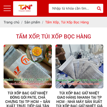
Trang chủ
Sản phẩm
Tấm Xốp, Túi Xốp Bọc Hàng
TẤM XỐP, TÚI XỐP BỌC HÀNG
TÚI XỐP BẠC GIỮ NHIỆT
TÚI XỐP BẠC GIỮ NHIỆT
ĐÓNG GÓI PATE, CHẢ
GIAO HÀNG NHANH TẠI TP
CHƯNG TẠI TP HCM – SẢN
HCM - NHÀ MÁY SẢN XUẤT
XUẤT TRỰC TIẾP GIÁ TẬN
TÚI XỐP BẠC GIỮ NHIỆT GIÁ