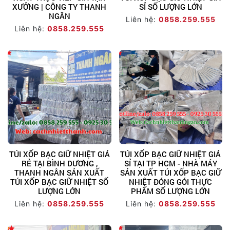
XƯỞNG | CÔNG TY THANH
SỈ SỐ LƯỢNG LỚN
NGÂN
Liên hệ:
0858.259.555
Liên hệ:
0858.259.555
TÚI XỐP BẠC GIỮ NHIỆT GIÁ
TÚI XỐP BẠC GIỮ NHIỆT GIÁ
RẺ TẠI BÌNH DƯƠNG ,
SỈ TẠI TP HCM - NHÀ MÁY
THANH NGÂN SẢN XUẤT
SẢN XUẤT TÚI XỐP BẠC GIỮ
TÚI XỐP BẠC GIỮ NHIỆT SỐ
NHIỆT ĐÓNG GÓI THỰC
LƯỢNG LỚN
PHẨM SỐ LƯỢNG LỚN
Liên hệ:
0858.259.555
Liên hệ:
0858.259.555