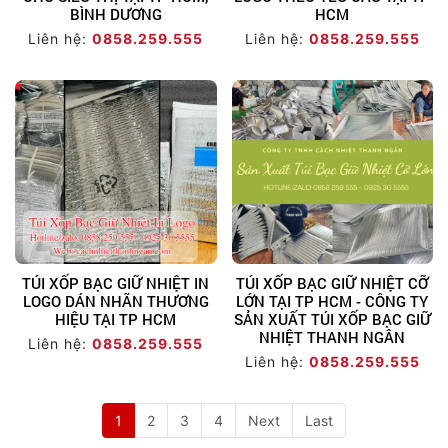
BÌNH DƯƠNG
HCM
Liên hệ:
0858.259.555
Liên hệ:
0858.259.555
TÚI XỐP BẠC GIỮ NHIỆT IN
TÚI XỐP BẠC GIỮ NHIỆT CỠ
LOGO DÁN NHÃN THƯƠNG
LỚN TẠI TP HCM - CÔNG TY
HIỆU TẠI TP HCM
SẢN XUẤT TÚI XỐP BẠC GIỮ
NHIỆT THANH NGÂN
Liên hệ:
0858.259.555
Liên hệ:
0858.259.555
1
2
3
4
Next
Last