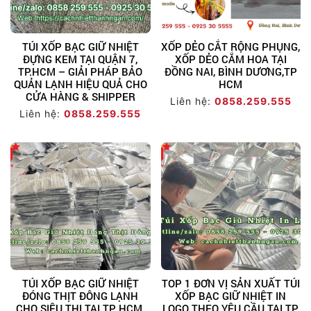
TÚI XỐP BẠC GIỮ NHIỆT
XỐP DẺO CẮT RỘNG PHỤNG,
ĐỰNG KEM TẠI QUẬN 7,
XỐP DẺO CẮM HOA TẠI
TP.HCM – GIẢI PHÁP BẢO
ĐỒNG NAI, BÌNH DƯƠNG,TP
QUẢN LẠNH HIỆU QUẢ CHO
HCM
CỬA HÀNG & SHIPPER
Liên hệ:
0858.259.555
Liên hệ:
0858.259.555
TÚI XỐP BẠC GIỮ NHIỆT
TOP 1 ĐƠN VỊ SẢN XUẤT TÚI
ĐÓNG THỊT ĐÔNG LẠNH
XỐP BẠC GIỮ NHIỆT IN
CHO SIÊU THỊ TẠI TP HCM,
LOGO THEO YÊU CẦU TẠI TP