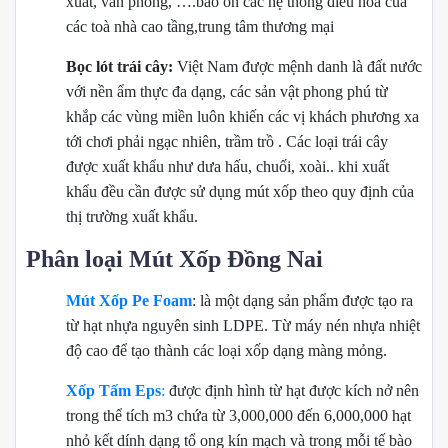
xuất, văn phòng, ….bảo ôn các hệ thống điều hoà của
các toà nhà cao tầng,trung tâm thương mại
Bọc lót trái cây:
Việt Nam được mệnh danh là đất nước
với nền ẩm thực đa dạng, các sản vật phong phú từ
khắp các vùng miền luôn khiến các vị khách phương xa
tới chơi phải ngạc nhiên, trầm trồ . Các loại trái cây
được xuất khẩu như dưa hấu, chuối, xoài.. khi xuất
khẩu đều cần được sử dụng mút xốp theo quy định của
thị trường xuất khẩu.
Phân loại Mút Xốp Đồng Nai
Mút Xốp Pe Foam
: là một dạng sản phẩm được tạo ra
từ hạt nhựa nguyên sinh LDPE. Từ máy nén nhựa nhiệt
độ cao để tạo thành các loại xốp dạng màng mỏng.
Xốp Tấm Eps
:
được định hình từ hạt được kích nở nên
trong thể tích m3 chứa từ 3,000,000 đến 6,000,000 hạt
nhỏ kết dính dạng tổ ong kín mạch và trong mỗi tế bào