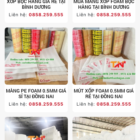
XỐP BỌC HÀNG GIÁ RẺ TẠI
MUA MÀNG XỐP FOAM BỌC
BÌNH DƯƠNG
HÀNG TẠI BÌNH DƯƠNG
Liên hệ:
0858.259.555
Liên hệ:
0858.259.555
MÀNG PE FOAM 0.5MM GIÁ
MÚT XỐP FOAM 0.5MM GIÁ
SỈ TẠI ĐỒNG NAI
RẺ TẠI ĐỒNG NAI
Liên hệ:
0858.259.555
Liên hệ:
0858.259.555