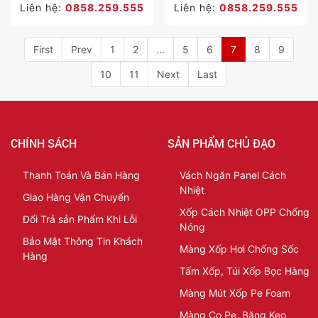
Liên hệ:
0858.259.555
Liên hệ:
0858.259.555
First
Prev
1
2
...
5
6
7
8
9
10
11
Next
Last
CHÍNH SÁCH
SẢN PHẨM CHỦ ĐẠO
Thanh Toán Và Bán Hàng
Vách Ngăn Panel Cách
Nhiệt
Giao Hàng Vận Chuyển
Xốp Cách Nhiệt OPP Chống
Đổi Trả sản Phẩm Khi Lỗi
Nóng
Bảo Mật Thông Tin Khách
Màng Xốp Hơi Chống Sốc
Hàng
Tấm Xốp, Túi Xốp Bọc Hàng
Màng Mút Xốp Pe Foam
Màng Co Pe, Băng Keo