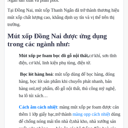
Ngân sản xuất và phân phối.
Tại Đồng Nai, mút xốp Thanh Ngân đã trở thành thương hiệu
mút xốp chất lượng cao, khẳng định uy tín và vị thế trên thị
trường.
Mút xốp Đồng Nai được ứng dụng
trong các ngành như:
Mút xốp pe foam bọc đồ gỗ nội
thất,
cơ khí, sơn tĩnh
điện, cơ khí, linh kiện phụ tùng, điện tử.
Bọc lót hàng hoá
: mút xốp dùng để bọc hàng, đóng
hàng, bọc lót sản phẩm khi chuyển phát nhanh, bán
hàng onl,mỹ phẩm, đồ gỗ nội thất, thủ công mỹ nghệ,
ba lô túi xách…
Cách âm cách nhiệt
:
màng mút xốp pe foam được cán
thêm 1 lớp giấy bạc,trở thành
màng opp cách nhiệt
dùng
để chống nóng mái tôn nhà ở,nhà kho, nhà xưởng sản