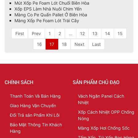
Mút Xốp Pe Foam Lót Chuối Biên Hòa
Xốp EPS Làm Nhà Nuôi Chim Yến
Màng Co Pe Quấn Pallet Ở Biên Hòa
Màng Xốp Pe Foam Lót Trái Cây
First
Prev
1
2
...
12
13
14
15
16
17
18
Next
Last
CHÍNH SÁCH
SẢN PHẨM CHỦ ĐẠO
Thanh Toán Và Bán Hàng
Vách Ngăn Panel Cách
Nhiệt
Giao Hàng Vận Chuyển
Xốp Cách Nhiệt OPP Chống
Đổi Trả sản Phẩm Khi Lỗi
Nóng
Bảo Mật Thông Tin Khách
Màng Xốp Hơi Chống Sốc
Hàng
Tấm Xốp, Túi Xốp Bọc Hàng