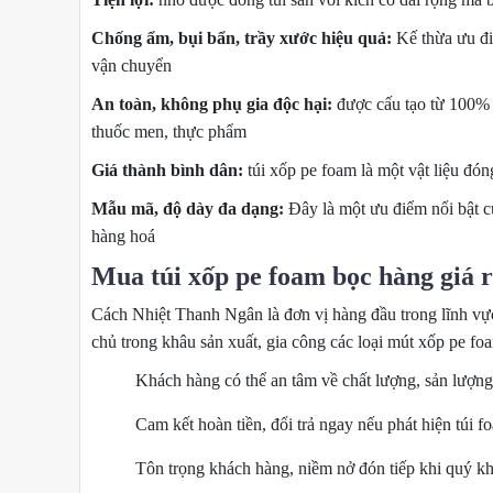
Chống ẩm, bụi bẩn, trầy xước hiệu quả:
Kế thừa ưu đ
vận chuyển
An toàn, không phụ gia độc hại:
được cấu tạo từ 100% h
thuốc men, thực phẩm
Giá thành bình dân:
túi xốp pe foam là một vật liệu đón
Mẫu mã, độ dày đa dạng:
Đây là một ưu điểm nổi bật c
hàng hoá
Mua túi xốp pe foam bọc hàng giá
Cách Nhiệt Thanh Ngân là đơn vị hàng đầu trong lĩnh vực
chủ trong khâu sản xuất, gia công các loại mút xốp pe f
Khách hàng có thể an tâm về chất lượng, sản lượn
Cam kết hoàn tiền, đổi trả ngay nếu phát hiện túi f
Tôn trọng khách hàng, niềm nở đón tiếp khi quý k