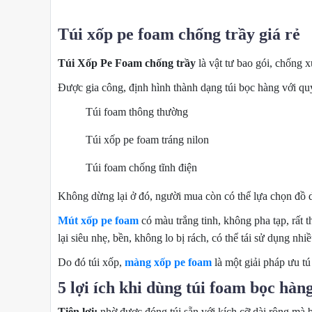
Túi xốp pe foam chống trầy giá rẻ
Túi Xốp Pe Foam chống trầy
là vật tư bao gói, chống 
Được gia công, định hình thành dạng túi bọc hàng với qu
Túi foam thông thường
Túi xốp pe foam tráng nilon
Túi foam chống tĩnh điện
Không dừng lại ở đó, người mua còn có thể lựa chọn đ
Mút xốp pe foam
có màu trắng tinh, không pha tạp, rất 
lại siêu nhẹ, bền, không lo bị rách, có thể tái sử dụng nhiề
Do đó túi xốp,
màng xốp pe foam
là một giải pháp ưu t
5 lợi ích khi dùng túi foam bọc hàn
Tiện lợi:
nhờ được đóng túi sẵn với kích cỡ dài rộng mà b