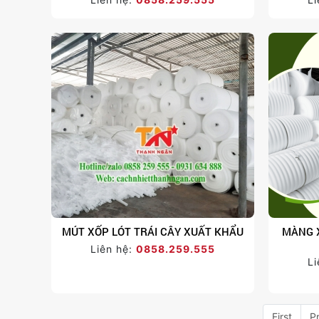
MÚT XỐP LÓT TRÁI CÂY XUẤT KHẨU
MÀNG X
Liên hệ:
0858.259.555
Li
First
P