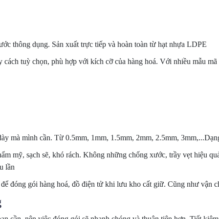
xước thông dụng. Sản xuất trực tiếp và hoàn toàn từ hạt nhựa LDPE
y cách tuỳ chọn, phù hợp với kích cỡ của hàng hoá. Với nhiều mẫu mã
ồ dày mà mình cần. Từ 0.5mm, 1mm, 1.5mm, 2mm, 2.5mm, 3mm,...Dạng 
thẩm mỹ, sạch sẽ, khó rách. Không những chống xước, trầy vẹt hiệu qu
u lần
ú để đóng gói hàng hoá, đồ điện tử khi lưu kho cất giữ. Cũng như vận
g
ạn cần, nên việc đóng gói sẽ nhanh chóng và thuận tiện hơn. Tiết kiệm