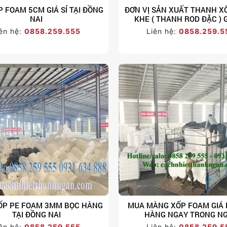
 FOAM 5CM GIÁ SỈ TẠI ĐỒNG
ĐƠN VỊ SẢN XUẤT THANH X
NAI
KHE ( THANH ROD ĐẶC ) 
ên hệ:
0858.259.555
Liên hệ:
0858.259.5
ỐP PE FOAM 3MM BỌC HÀNG
MUA MÀNG XỐP FOAM GIÁ 
TẠI ĐỒNG NAI
HÀNG NGAY TRONG N
ên hệ:
0858.259.555
Liên hệ:
0858.259.5