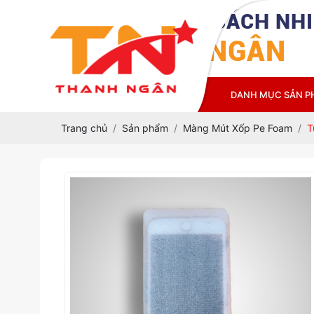
CÔNG TY TNHH CÁCH NHI
THANH NGÂN
TRANG CHỦ
GIỚI THIỆU
DANH MỤC SẢN 
Trang chủ
Sản phẩm
Màng Mút Xốp Pe Foam
T