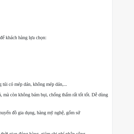
 để khách hàng lựa chọn:
túi có mép dán, không mép dán,...
ả, mà còn không bám bụi, chống thấm rất tốt tốt. Dễ dùng
 chuyển đồ gia dụng, hàng mỹ nghệ, gốm sứ
 thời gian đóng hàng, giảm chi phí nhân công