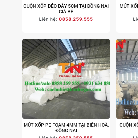
CUỘN XỐP DẺO DÀY 5CM TẠI ĐỒNG NAI
MÚT XỐP
GIÁ RẺ
Liên hệ:
0858.259.555
Li
MÚT XỐP PE FOAM 4MM TẠI BIÊN HOÀ,
CUỘN X
ĐỒNG NAI
Liên hệ:
0858.259.555
Li