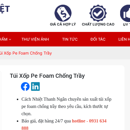
ỆT
GIÁ CẢ HỢP LÝ
CHẤT LƯỢNG CAO
UY 
PHẨM
THƯ VIỆN ẢNH
TIN TỨC
ĐỐI TÁC
LIÊN 
úi Xốp Pe Foam Chống Trầy
Túi Xốp Pe Foam Chống Trầy
Cách Nhiệt Thanh Ngân chuyên sản xuất túi xốp
pe foam chống trầy theo yêu cầu, kích thước tự
chọn.
Báo giá, đặt hàng 24/7 qua
hotline - 0931 634
888