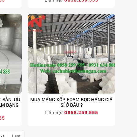
 SẴN, ƯU
MUA MÀNG XỐP FOAM BỌC HÀNG GIÁ
AM DẠNG
SỈ Ở ĐÂU ?
Liên hệ:
0858.259.555
55
xt
Last