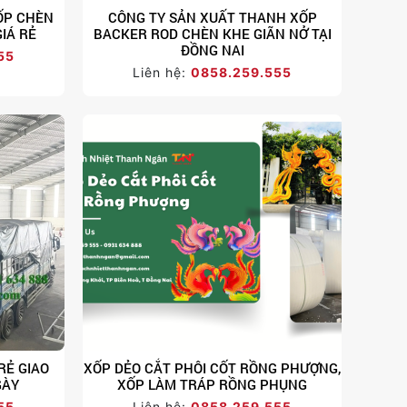
ỐP CHÈN
CÔNG TY SẢN XUẤT THANH XỐP
GIÁ RẺ
BACKER ROD CHÈN KHE GIÃN NỞ TẠI
ĐỒNG NAI
55
Liên hệ:
0858.259.555
RẺ GIAO
XỐP DẺO CẮT PHÔI CỐT RỒNG PHƯỢNG,
GÀY
XỐP LÀM TRÁP RỒNG PHỤNG
55
Liên hệ:
0858.259.555