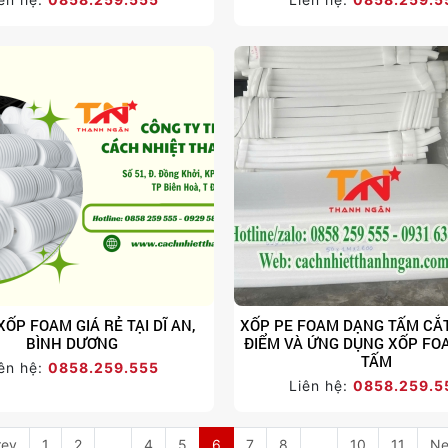
ỐP FOAM GIÁ RẺ TẠI DĨ AN,
XỐP PE FOAM DẠNG TẤM CẮT
BÌNH DƯƠNG
ĐIỂM VÀ ỨNG DỤNG XỐP FO
TẤM
ên hệ:
0858.259.555
Liên hệ:
0858.259.5
rev
1
2
...
4
5
6
7
8
...
10
11
Ne