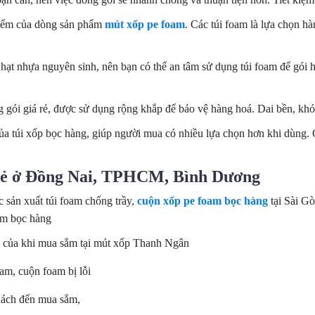
iểm của dòng sản phẩm
mút xốp pe foam
. Các túi foam là lựa chọn h
ạt nhựa nguyên sinh, nên bạn có thể an tâm sử dụng túi foam để gói h
g gói giá rẻ, được sử dụng rộng khắp để bảo vệ hàng hoá. Dai bền, khó 
ủa túi xốp bọc hàng, giúp người mua có nhiều lựa chọn hơn khi dùng. 
 rẻ ở Đồng Nai, TPHCM, Bình Dương
 sản xuất túi foam chống trầy,
cuộn xốp pe foam bọc hàng
tại Sài G
oam bọc hàng
g của khi mua sắm tại mút xốp Thanh Ngân
oam, cuộn foam bị lỗi
hách đến mua sắm,