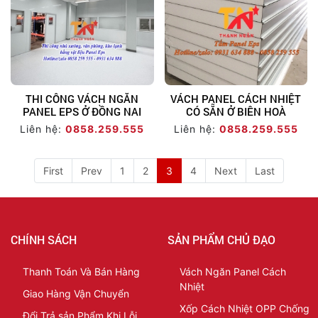
THI CÔNG VÁCH NGĂN
VÁCH PANEL CÁCH NHIỆT
PANEL EPS Ở ĐỒNG NAI
CÓ SẴN Ở BIÊN HOÀ
Liên hệ:
0858.259.555
Liên hệ:
0858.259.555
First
Prev
1
2
3
4
Next
Last
CHÍNH SÁCH
SẢN PHẨM CHỦ ĐẠO
Thanh Toán Và Bán Hàng
Vách Ngăn Panel Cách
Nhiệt
Giao Hàng Vận Chuyển
Xốp Cách Nhiệt OPP Chống
Đổi Trả sản Phẩm Khi Lỗi