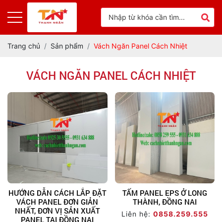
Trang chủ
Sản phẩm
Vách Ngăn Panel Cách Nhiệt
VÁCH NGĂN PANEL CÁCH NHIỆT
HƯỚNG DẪN CÁCH LẮP ĐẶT
TẤM PANEL EPS Ở LONG
VÁCH PANEL ĐƠN GIẢN
THÀNH, ĐỒNG NAI
NHẤT, ĐƠN VỊ SẢN XUẤT
Liên hệ:
0858.259.555
PANEL TẠI ĐỒNG NAI