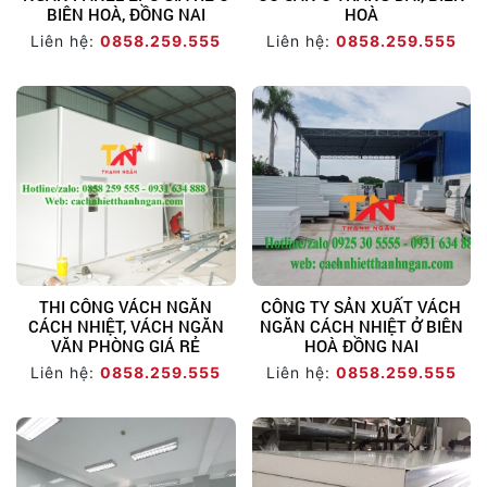
BIÊN HOÀ, ĐỒNG NAI
HOÀ
Liên hệ:
0858.259.555
Liên hệ:
0858.259.555
THI CÔNG VÁCH NGĂN
CÔNG TY SẢN XUẤT VÁCH
CÁCH NHIỆT, VÁCH NGĂN
NGĂN CÁCH NHIỆT Ở BIÊN
VĂN PHÒNG GIÁ RẺ
HOÀ ĐỒNG NAI
Liên hệ:
0858.259.555
Liên hệ:
0858.259.555