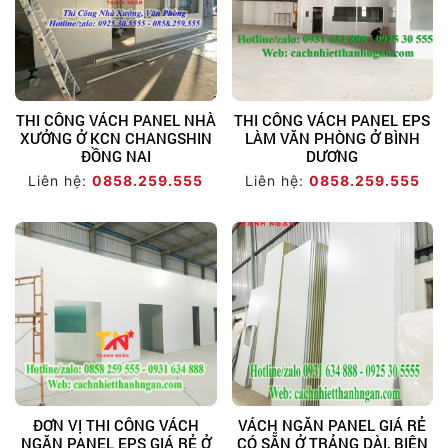
THI CÔNG VÁCH PANEL NHÀ
THI CÔNG VÁCH PANEL EPS
XƯỞNG Ở KCN CHANGSHIN
LÀM VĂN PHÒNG Ở BÌNH
ĐỒNG NAI
DƯƠNG
Liên hệ:
0858.259.555
Liên hệ:
0858.259.555
ĐƠN VỊ THI CÔNG VÁCH
VÁCH NGĂN PANEL GIÁ RẺ
NGĂN PANEL EPS GIÁ RẺ Ở
CÓ SẴN Ở TRẢNG DÀI, BIÊN