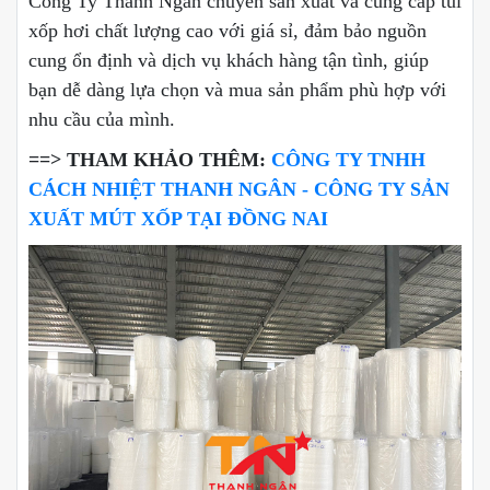
Công Ty Thanh Ngân chuyên sản xuất và cung cấp túi
xốp hơi chất lượng cao với giá sỉ, đảm bảo nguồn
cung ổn định và dịch vụ khách hàng tận tình, giúp
bạn dễ dàng lựa chọn và mua sản phẩm phù hợp với
nhu cầu của mình.
==> THAM KHẢO THÊM:
CÔNG TY TNHH
CÁCH NHIỆT THANH NGÂN - CÔNG TY SẢN
XUẤT MÚT XỐP TẠI ĐỒNG NAI