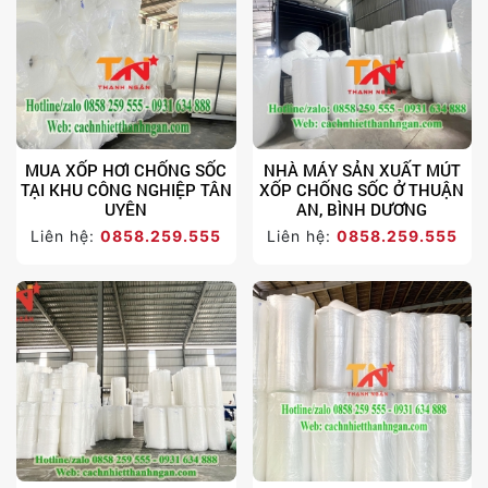
MUA XỐP HƠI CHỐNG SỐC
NHÀ MÁY SẢN XUẤT MÚT
TẠI KHU CÔNG NGHIỆP TÂN
XỐP CHỐNG SỐC Ở THUẬN
UYÊN
AN, BÌNH DƯƠNG
Liên hệ:
0858.259.555
Liên hệ:
0858.259.555