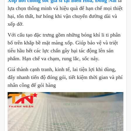
Xốp hơi chống sốc giá sỉ tại Biên Hoà, Đồng Nai
là
lựa chọn thông minh và hiệu quả để hạn chế mọi thiệt
hại, tổn thất, hư hỏng khi vận chuyển đường dài và
xếp dỡ.
Với cấu tạo đặc trưng gồm những bóng khí li ti phân
bố trên khắp bề mặt màng xốp. Giúp bảo vệ và triệt
tiêu hầu hết các lực chấn gây hại tác động lên sản
phẩm. Hạn chế va chạm, rung lắc, sốc nảy.
Giá thành cạnh tranh, kinh tế, lai tiện lợi khi dùng,
đẩy nhanh tiến độ đóng gói, tiết kiệm thời gian và phí
nhân công để gói hàng