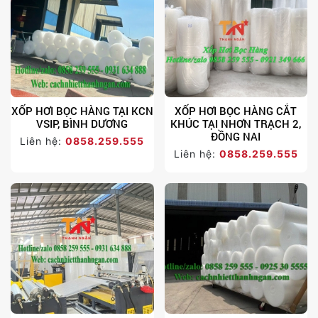
XỐP HƠI BỌC HÀNG TẠI KCN
XỐP HƠI BỌC HÀNG CẮT
VSIP, BÌNH DƯƠNG
KHÚC TẠI NHƠN TRẠCH 2,
ĐỒNG NAI
Liên hệ:
0858.259.555
Liên hệ:
0858.259.555