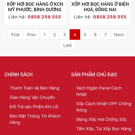
XỐP HƠI BỌC HÀNG Ở KCN
XỐP HƠI BỌC HÀNG Ở BIÊN
MỸ PHƯỚC, BÌNH DƯƠNG
HOÀ, ĐỒNG NAI
Liên hệ:
0858.259.555
Liên hệ:
0858.259.555
First
Prev
1
2
3
4
5
6
7
Next
Last
CHÍNH SÁCH
SẢN PHẨM CHỦ ĐẠO
Thanh Toán Và Bán Hàng
Vách Ngăn Panel Cách
Nhiệt
Giao Hàng Vận Chuyển
Xốp Cách Nhiệt OPP Chống
Đổi Trả sản Phẩm Khi Lỗi
Nóng
Bảo Mật Thông Tin Khách
Màng Xốp Hơi Chống Sốc
Hàng
Tấm Xốp, Túi Xốp Bọc Hàng