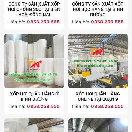
CÔNG TY SẢN XUẤT XỐP
CÔNG TY SẢN XUẤT XỐP
HƠI CHỐNG SỐC TẠI BIÊN
HƠI BỌC HÀNG TẠI BÌNH
HOÀ, ĐỒNG NAI
DƯƠNG
Liên hệ:
0858.259.555
Liên hệ:
0858.259.555
XỐP HƠI QUẤN HÀNG Ở
XỐP HƠI QUẤN HÀNG
BÌNH DƯƠNG
ONLINE TẠI QUẬN 9
Liên hệ:
0858.259.555
Liên hệ:
0858.259.555