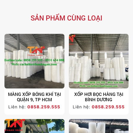
SẢN PHẨM CÙNG LOẠI
MÀNG XỐP BÓNG KHÍ TẠI
XỐP HƠI BỌC HÀNG TẠI
QUẬN 9, TP HCM
BÌNH DƯƠNG
Liên hệ:
0858.259.555
Liên hệ:
0858.259.555