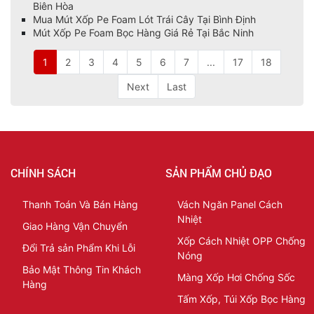
Biên Hòa
Mua Mút Xốp Pe Foam Lót Trái Cây Tại Bình Định
Mút Xốp Pe Foam Bọc Hàng Giá Rẻ Tại Bắc Ninh
1
2
3
4
5
6
7
...
17
18
Next
Last
CHÍNH SÁCH
SẢN PHẨM CHỦ ĐẠO
Thanh Toán Và Bán Hàng
Vách Ngăn Panel Cách
Nhiệt
Giao Hàng Vận Chuyển
Xốp Cách Nhiệt OPP Chống
Đổi Trả sản Phẩm Khi Lỗi
Nóng
Bảo Mật Thông Tin Khách
Màng Xốp Hơi Chống Sốc
Hàng
Tấm Xốp, Túi Xốp Bọc Hàng