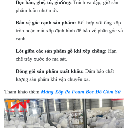
Bọc bàn, ghế, tủ, giường:
Tránh va đập, giữ sản
phẩm luôn như mới.
Bảo vệ góc cạnh sản phẩm:
Kết hợp với ống xốp
tròn hoặc mút xốp định hình để bảo vệ phần góc và
cạnh.
Lót giữa các sản phẩm gỗ khi xếp chồng:
Hạn
chế trầy xước do ma sát.
Đóng gói sản phẩm xuất khẩu:
Đảm bảo chất
lượng sản phẩm khi vận chuyển xa.
Tham khảo thêm
Màng Xốp Pe Foam Bọc Đồ Gốm Sứ