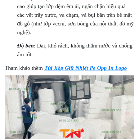
cao giúp tạo lớp đệm êm ái, ngăn chặn hiệu quả
các vết trầy xước, va chạm, và bụi bẩn trên bề mặt
đồ gỗ (như lớp vecni, sơn bóng của nội thất, đồ mỹ
nghệ).
Độ bền
: Dai, khó rách, không thấm nước và chống
ẩm tốt.
Tham khảo thêm
Túi Xốp Giữ Nhiệt Pe Opp In Logo