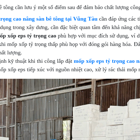
ê tông cần lưu ý một số điểm sau để đảm bảo chất lượng công
rọng cao nâng sàn bê tông tại Vũng Tàu
cần đáp ứng các ti
ụng trong xây dưng, cần đặc biệt quan tâm đến khả năng chị
ốp xốp eps tỷ trọng cao
phù hợp với mục đích sử dụng, ví d
ng khi mốp xốp tỷ trọng thấp phù họp với đóng gói hàng hóa. 
hất lượng.
nh kỹ thuật khi thi công lắp đặt
mốp xốp eps tỷ trọng cao n
ốp xốp eps tiếp xúc với nguồn nhiệt cao, xử lý rác thải mốp