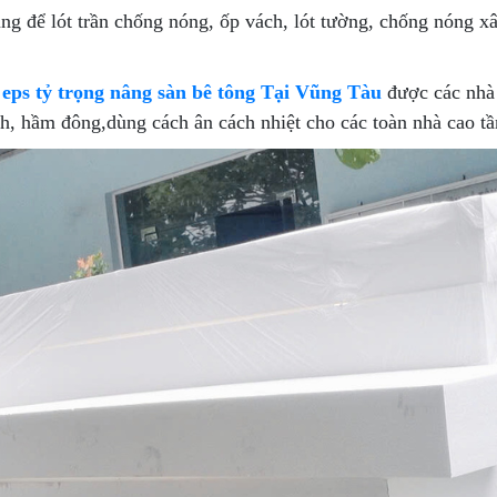
g để lót trần chống nóng, ốp vách, lót tường, chống nóng x
eps tỷ trọng nâng sàn bê tông Tại Vũng Tàu
được các nhà
ạnh, hầm đông,dùng cách ân cách nhiệt cho các toàn nhà cao t