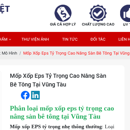
ỆT
GIÁ CẢ HỢP LÝ
CHẤT LƯỢNG CAO
UY 
PHẨM
THƯ VIỆN ẢNH
TIN TỨC
ĐỐI TÁC
LIÊN 
t Mô Hình
Mốp Xốp Eps Tỷ Trọng Cao Nâng Sàn Bê Tông Tại Vũng
Mốp Xốp Eps Tỷ Trọng Cao Nâng Sàn
Bê Tông Tại Vũng Tàu
Phân loại mốp xốp eps tỷ trọng cao
nâng sàn bê tông tại Vũng Tàu
Mốp xốp EPS tỷ trọng nhẹ thông thường
: Loại