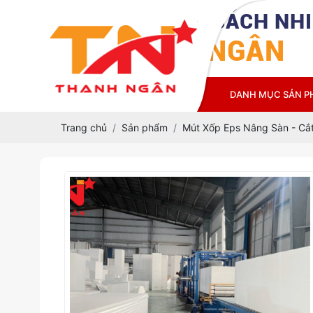
CÔNG TY TNHH CÁCH NHI
THANH NGÂN
TRANG CHỦ
GIỚI THIỆU
DANH MỤC SẢN 
Trang chủ
Sản phẩm
Mút Xốp Eps Nâng Sàn - Cắ