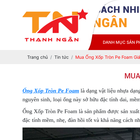
CÔNG TY TNHH CÁCH NHI
THANH NGÂN
TRANG CHỦ
GIỚI THIỆU
DANH MỤC SẢN 
Trang chủ
Tin tức
Mua Ống Xốp Tròn Pe Foam Giá 
MUA 
Ống Xốp Tròn Pe Foam
là dạng vật liệu nhựa dạng
nguyên sinh, loại ống này sở hữu đặc tính dai, mề
Ống Xốp Tròn Pe Foam là sản phẩm được sản xuất t
đặc tính mềm, nhẹ, đàn hồi tốt và khả năng cách nh