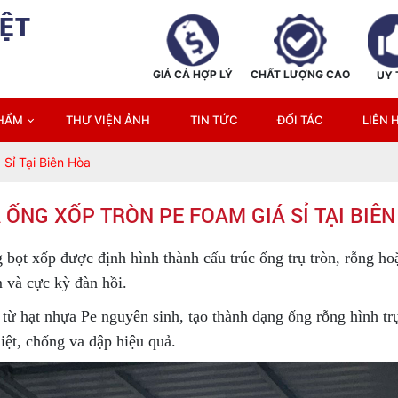
ỆT
GIÁ CẢ HỢP LÝ
CHẤT LƯỢNG CAO
UY 
PHẨM
THƯ VIỆN ẢNH
TIN TỨC
ĐỐI TÁC
LIÊN 
Sỉ Tại Biên Hòa
ỐNG XỐP TRÒN PE FOAM GIÁ SỈ TẠI BIÊ
 bọt xốp được định hình thành cấu trúc ống trụ tròn, rỗng h
m và cực kỳ đàn hồi.
ừ hạt nhựa Pe nguyên sinh, tạo thành dạng ống rỗng hình tr
iệt, chống va đập hiệu quả.