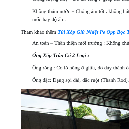
Không thấm nước – Chống ẩm tốt : không hút 
mốc hay độ ẩm.
Tham khảo thêm
Túi Xốp Giữ Nhiệt Pe Opp Bọc
An toàn – Thân thiện môi trường : Không chứa
Ống Xốp Tròn Có 2 Loại :
Ống rỗng : Có lỗ hổng ở giữa, độ dày thành ố
Ống đặc: Dạng sợi dài, đặc ruột (Thanh Rod).