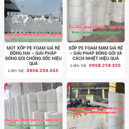
MÚT XỐP PE FOAM GIÁ RẺ
XỐP PE FOAM 5MM GIÁ RẺ
ĐỒNG NAI – GIẢI PHÁP
– GIẢI PHÁP ĐÓNG GÓI VÀ
ĐÓNG GÓI CHỐNG SỐC HIỆU
CÁCH NHIỆT HIỆU QUẢ
QUẢ
Liên hệ:
0858.259.555
Liên hệ:
0858.259.555