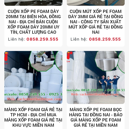
CUỘN XỐP PE FOAM DÀY
CUỘN MÚT XỐP PE FOAM
20MM TẠI BIÊN HÒA, ĐỒNG
DÀY 3MM GIÁ RẺ TẠI ĐỒNG
NAI - ĐỊA CHỈ BÁN CUỘN
NAI - CÔNG TY SẢN XUẤT
XỐP FOAM DÀY 20MM UY
MÚT XỐP GIÁ RẺ TẠI ĐỒNG
TÍN, CHẤT LƯỢNG CAO
NAI
Liên hệ:
0858.259.555
Liên hệ:
0858.259.555
MÀNG XỐP FOAM GIÁ RẺ TẠI
MÀNG XỐP PE FOAM BỌC
TP HCM - ĐỊA CHỈ MUA
HÀNG TẠI ĐỒNG NAI - BÁO
MÀNG XỐP FOAM GIÁ RẺ TẠI
GIÁ MÀNG XỐP PE FOAM
KHU VỰC MIỀN NAM
GIÁ RẺ TẠI MIỀN NAM