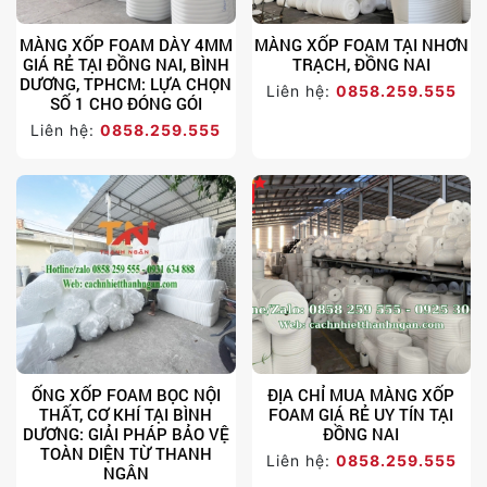
MÀNG XỐP FOAM DÀY 4MM
MÀNG XỐP FOAM TẠI NHƠN
GIÁ RẺ TẠI ĐỒNG NAI, BÌNH
TRẠCH, ĐỒNG NAI
DƯƠNG, TPHCM: LỰA CHỌN
Liên hệ:
0858.259.555
SỐ 1 CHO ĐÓNG GÓI
Liên hệ:
0858.259.555
ỐNG XỐP FOAM BỌC NỘI
ĐỊA CHỈ MUA MÀNG XỐP
THẤT, CƠ KHÍ TẠI BÌNH
FOAM GIÁ RẺ UY TÍN TẠI
DƯƠNG: GIẢI PHÁP BẢO VỆ
ĐỒNG NAI
TOÀN DIỆN TỪ THANH
Liên hệ:
0858.259.555
NGÂN