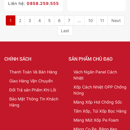
Liên hệ:
0858.259.555
1
2
3
4
5
6
7
...
10
11
Next
Last
CHÍNH SÁCH
SẢN PHẨM CHỦ ĐẠO
Thanh Toán Và Bán Hàng
Vách Ngăn Panel Cách
Nhiệt
Giao Hàng Vận Chuyển
Xốp Cách Nhiệt OPP Chống
Đổi Trả sản Phẩm Khi Lỗi
Nóng
Bảo Mật Thông Tin Khách
Màng Xốp Hơi Chống Sốc
Hàng
Tấm Xốp, Túi Xốp Bọc Hàng
Màng Mút Xốp Pe Foam
Màng Co Pe, Băng Keo