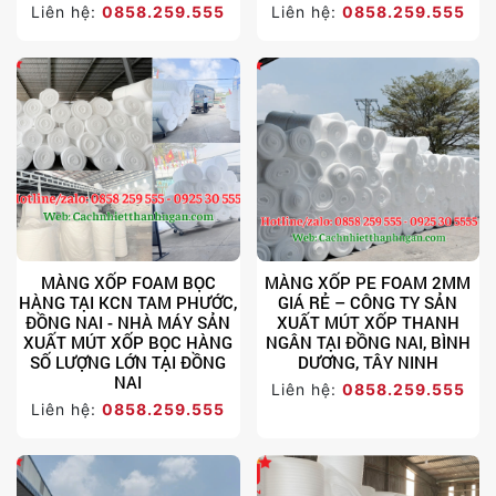
Liên hệ:
0858.259.555
Liên hệ:
0858.259.555
MÀNG XỐP FOAM BỌC
MÀNG XỐP PE FOAM 2MM
HÀNG TẠI KCN TAM PHƯỚC,
GIÁ RẺ – CÔNG TY SẢN
ĐỒNG NAI - NHÀ MÁY SẢN
XUẤT MÚT XỐP THANH
XUẤT MÚT XỐP BỌC HÀNG
NGÂN TẠI ĐỒNG NAI, BÌNH
SỐ LƯỢNG LỚN TẠI ĐỒNG
DƯƠNG, TÂY NINH
NAI
Liên hệ:
0858.259.555
Liên hệ:
0858.259.555