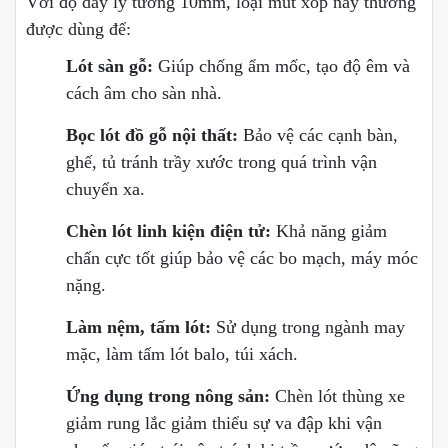
Với độ dày lý tưởng 10mm, loại mút xốp này thường
được dùng để:
Lót sàn gỗ:
Giúp chống ẩm mốc, tạo độ êm và
cách âm cho sàn nhà.
Bọc lót đồ gỗ nội thất:
Bảo vệ các cạnh bàn,
ghế, tủ tránh trầy xước trong quá trình vận
chuyển xa.
Chèn lót linh kiện điện tử:
Khả năng giảm
chấn cực tốt giúp bảo vệ các bo mạch, máy móc
nặng.
Làm nệm, tấm lót:
Sử dụng trong ngành may
mặc, làm tấm lót balo, túi xách.
Ứng dụng trong nông sản:
Chèn lót thùng xe
giảm rung lắc giảm thiểu sự va đập khi vận