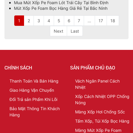
Mua Mút Xốp Pe Foam Lót Trái Cây Tại Bình Định
Mút Xốp Pe Foam Bọc Hàng Giá Rẻ Tại Bắc Ninh
1
2
3
4
5
6
7
...
17
18
Next
Last
CHÍNH SÁCH
SẢN PHẨM CHỦ ĐẠO
Thanh Toán Và Bán Hàng
Vách Ngăn Panel Cách
Nhiệt
Giao Hàng Vận Chuyển
Xốp Cách Nhiệt OPP Chống
Đổi Trả sản Phẩm Khi Lỗi
Nóng
Bảo Mật Thông Tin Khách
Màng Xốp Hơi Chống Sốc
Hàng
Tấm Xốp, Túi Xốp Bọc Hàng
Màng Mút Xốp Pe Foam