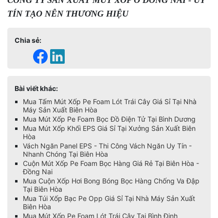
CÔNG TY SẢN XUẤT MÚT XỐP Ở ĐỒNG NAI - UY
TÍN TẠO NÊN THƯƠNG HIỆU
Chia sẻ:
Bài viết khác:
Mua Tấm Mút Xốp Pe Foam Lót Trái Cây Giá Sỉ Tại Nhà
Máy Sản Xuất Biên Hòa
Mua Mút Xốp Pe Foam Bọc Đồ Điện Tử Tại Bình Dương
Mua Mút Xốp Khối EPS Giá Sỉ Tại Xưởng Sản Xuất Biên
Hòa
Vách Ngăn Panel EPS - Thi Công Vách Ngăn Uy Tín -
Nhanh Chóng Tại Biên Hòa
Cuộn Mút Xốp Pe Foam Bọc Hàng Giá Rẻ Tại Biên Hòa -
Đồng Nai
Mua Cuộn Xốp Hơi Bong Bóng Bọc Hàng Chống Va Đập
Tại Biên Hòa
Mua Túi Xốp Bạc Pe Opp Giá Sỉ Tại Nhà Máy Sản Xuất
Biên Hòa
Mua Mút Xốp Pe Foam Lót Trái Cây Tại Bình Định