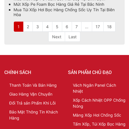
Mút Xốp Pe Foam Bọc Hàng Giá Rẻ Tại Bắc Ninh
Mua Túi Xốp Hơi Bọc Hàng Chống Sốc Uy Tín Tại Biên
Hòa
1
2
3
4
5
6
7
...
17
18
Next
Last
CHÍNH SÁCH
SẢN PHẨM CHỦ ĐẠO
Thanh Toán Và Bán Hàng
Vách Ngăn Panel Cách
Nhiệt
Giao Hàng Vận Chuyển
Xốp Cách Nhiệt OPP Chống
Đổi Trả sản Phẩm Khi Lỗi
Nóng
Bảo Mật Thông Tin Khách
Màng Xốp Hơi Chống Sốc
Hàng
Tấm Xốp, Túi Xốp Bọc Hàng