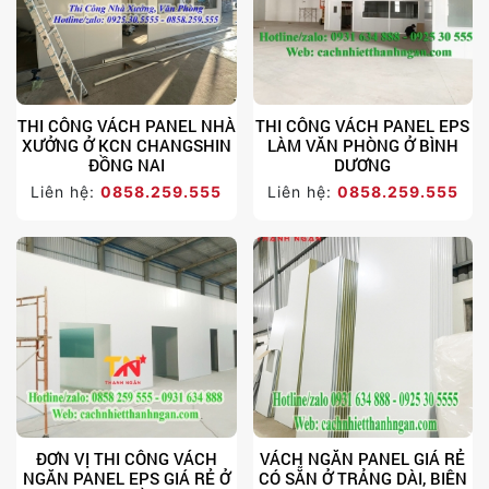
THI CÔNG VÁCH PANEL NHÀ
THI CÔNG VÁCH PANEL EPS
XƯỞNG Ở KCN CHANGSHIN
LÀM VĂN PHÒNG Ở BÌNH
ĐỒNG NAI
DƯƠNG
Liên hệ:
0858.259.555
Liên hệ:
0858.259.555
ĐƠN VỊ THI CÔNG VÁCH
VÁCH NGĂN PANEL GIÁ RẺ
NGĂN PANEL EPS GIÁ RẺ Ở
CÓ SẴN Ở TRẢNG DÀI, BIÊN