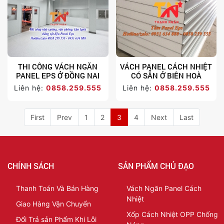
THI CÔNG VÁCH NGĂN
VÁCH PANEL CÁCH NHIỆT
PANEL EPS Ở ĐỒNG NAI
CÓ SẴN Ở BIÊN HOÀ
Liên hệ:
0858.259.555
Liên hệ:
0858.259.555
First
Prev
1
2
3
4
Next
Last
CHÍNH SÁCH
SẢN PHẨM CHỦ ĐẠO
Thanh Toán Và Bán Hàng
Vách Ngăn Panel Cách
Nhiệt
Giao Hàng Vận Chuyển
Xốp Cách Nhiệt OPP Chống
Đổi Trả sản Phẩm Khi Lỗi