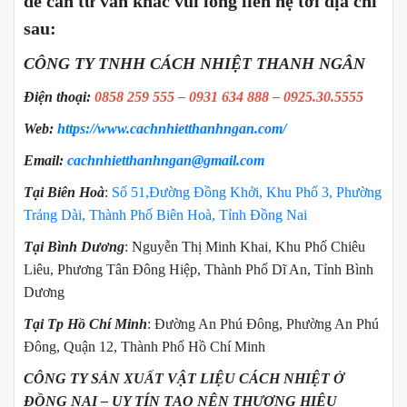
đề cần tư vấn khác vui lòng liên hệ tới địa chỉ
sau:
CÔNG TY TNHH CÁCH NHIỆT THANH NGÂN
Điện thoại:
0858 259 555 – 0931 634 888 – 0925.30.5555
Web:
https://www.cachnhietthanhngan.com/
Email:
cachnhietthanhngan@gmail.com
Tại Biên Hoà
:
Số 51,Đường Đồng Khởi, Khu Phố 3, Phường
Trảng Dài, Thành Phố Biên Hoà, Tỉnh Đồng Nai
Tại Bình Dương
: Nguyễn Thị Minh Khai, Khu Phố Chiêu
Liêu, Phương Tân Đông Hiệp, Thành Phố Dĩ An, Tỉnh Bình
Dương
Tại Tp Hồ Chí Minh
: Đường An Phú Đông, Phường An Phú
Đông, Quận 12, Thành Phố Hồ Chí Minh
CÔNG TY SẢN XUẤT VẬT LIỆU CÁCH NHIỆT Ở
ĐỒNG NAI – UY TÍN TẠO NÊN THƯƠNG HIỆU