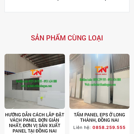
SẢN PHẨM CÙNG LOẠI
HƯỚNG DẪN CÁCH LẮP ĐẶT
TẤM PANEL EPS Ở LONG
VÁCH PANEL ĐƠN GIẢN
THÀNH, ĐỒNG NAI
NHẤT, ĐƠN VỊ SẢN XUẤT
Liên hệ:
0858.259.555
PANEL TẠI ĐỒNG NAI