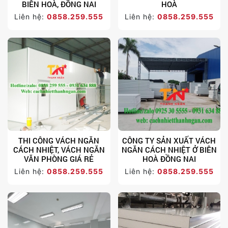
BIÊN HOÀ, ĐỒNG NAI
HOÀ
Liên hệ:
0858.259.555
Liên hệ:
0858.259.555
THI CÔNG VÁCH NGĂN
CÔNG TY SẢN XUẤT VÁCH
CÁCH NHIỆT, VÁCH NGĂN
NGĂN CÁCH NHIỆT Ở BIÊN
VĂN PHÒNG GIÁ RẺ
HOÀ ĐỒNG NAI
Liên hệ:
0858.259.555
Liên hệ:
0858.259.555