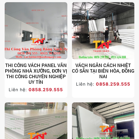
THI CÔNG VÁCH PANEL VĂN
VÁCH NGĂN CÁCH NHIỆT
PHÒNG NHÀ XƯỞNG, ĐƠN VỊ
CÓ SẴN TẠI BIÊN HÒA, ĐỒNG
THI CÔNG CHUYÊN NGHIỆP
NAI
UY TÍN
Liên hệ:
0858.259.555
Liên hệ:
0858.259.555