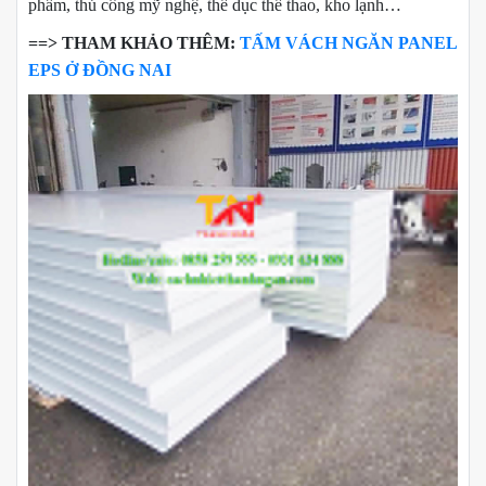
phẩm, thủ công mỹ nghệ, thể dục thể thao, kho lạnh…
==> THAM KHẢO THÊM:
TẤM VÁCH NGĂN PANEL
EPS Ở ĐỒNG NAI