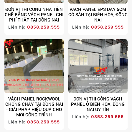
ĐƠN VỊ THI CÔNG NHÀ TIỀN
VÁCH PANEL EPS DÀY 5CM
CHẾ BẰNG VÁCH PANEL CHI
CÓ SÃN TẠI BIÊN HÒA, ĐỒNG
PHÍ THẤP TẠI ĐỒNG NAI
NAI
Liên hệ:
0858.259.555
Liên hệ:
0858.259.555
VÁCH PANEL ROCKWOOL
ĐƠN VỊ THI CÔNG VÁCH
CHỐNG CHÁY TẠI ĐỒNG NAI
PANEL Ở BIÊN HOÀ, ĐỒNG
- GIẢI PHÁP HIỆU QUẢ CHO
NAI UY TÍN
MỌI CÔNG TRÌNH
Liên hệ:
0858.259.555
Liên hệ:
0858.259.555