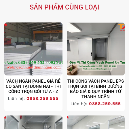
SẢN PHẨM CÙNG LOẠI
VÁCH NGĂN PANEL GIÁ RẺ
THI CÔNG VÁCH PANEL EPS
CÓ SẴN TẠI ĐỒNG NAI - THI
TRỌN GÓI TẠI BÌNH DƯƠNG:
CÔNG TRỌN GÓI TỪ A - Z
BÁO GIÁ & QUY TRÌNH TỪ
THANH NGÂN
Liên hệ:
0858.259.555
Liên hệ:
0858.259.555