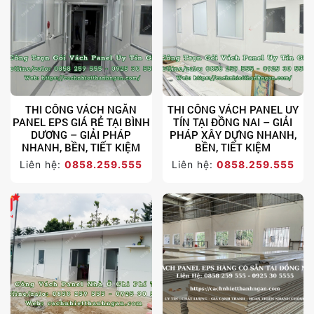
THI CÔNG VÁCH NGĂN
THI CÔNG VÁCH PANEL UY
PANEL EPS GIÁ RẺ TẠI BÌNH
TÍN TẠI ĐỒNG NAI – GIẢI
DƯƠNG – GIẢI PHÁP
PHÁP XÂY DỰNG NHANH,
NHANH, BỀN, TIẾT KIỆM
BỀN, TIẾT KIỆM
Liên hệ:
0858.259.555
Liên hệ:
0858.259.555