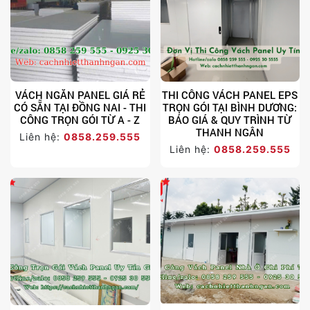
VÁCH NGĂN PANEL GIÁ RẺ
THI CÔNG VÁCH PANEL EPS
CÓ SẴN TẠI ĐỒNG NAI - THI
TRỌN GÓI TẠI BÌNH DƯƠNG:
CÔNG TRỌN GÓI TỪ A - Z
BÁO GIÁ & QUY TRÌNH TỪ
THANH NGÂN
Liên hệ:
0858.259.555
Liên hệ:
0858.259.555