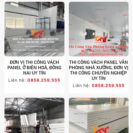
ĐƠN VỊ THI CÔNG VÁCH
THI CÔNG VÁCH PANEL VĂN
PANEL Ở BIÊN HOÀ, ĐỒNG
PHÒNG NHÀ XƯỞNG, ĐƠN VỊ
NAI UY TÍN
THI CÔNG CHUYÊN NGHIỆP
UY TÍN
Liên hệ:
0858.259.555
Liên hệ:
0858.259.555