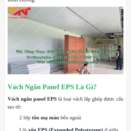
Vách Ngăn Panel EPS Là Gì?
Vách ngăn panel EPS
là loại vách lắp ghép được cấu
tạo từ:
2 lớp
tôn mạ màu
bên ngoài
Lõi
xốp EPS (Expanded Polystyrene)
ở giữa