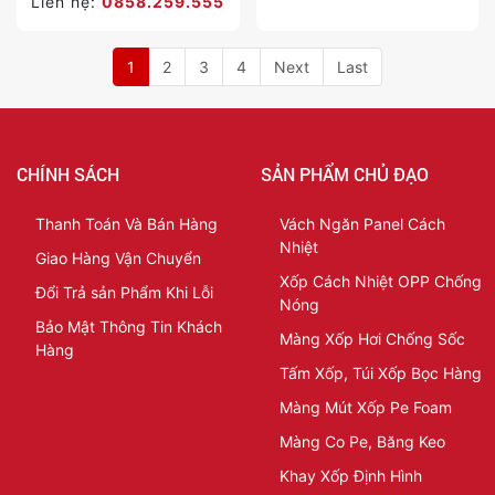
Liên hệ:
0858.259.555
1
2
3
4
Next
Last
CHÍNH SÁCH
SẢN PHẨM CHỦ ĐẠO
Thanh Toán Và Bán Hàng
Vách Ngăn Panel Cách
Nhiệt
Giao Hàng Vận Chuyển
Xốp Cách Nhiệt OPP Chống
Đổi Trả sản Phẩm Khi Lỗi
Nóng
Bảo Mật Thông Tin Khách
Màng Xốp Hơi Chống Sốc
Hàng
Tấm Xốp, Túi Xốp Bọc Hàng
Màng Mút Xốp Pe Foam
Màng Co Pe, Băng Keo
Khay Xốp Định Hình