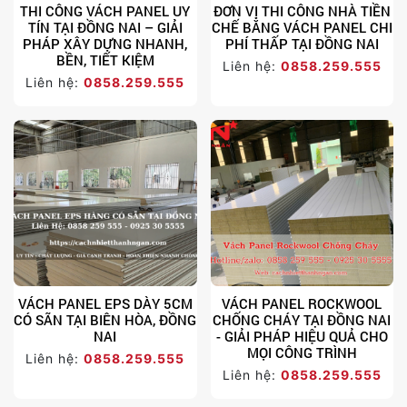
THI CÔNG VÁCH PANEL UY
ĐƠN VỊ THI CÔNG NHÀ TIỀN
TÍN TẠI ĐỒNG NAI – GIẢI
CHẾ BẰNG VÁCH PANEL CHI
PHÁP XÂY DỰNG NHANH,
PHÍ THẤP TẠI ĐỒNG NAI
BỀN, TIẾT KIỆM
Liên hệ:
0858.259.555
Liên hệ:
0858.259.555
VÁCH PANEL EPS DÀY 5CM
VÁCH PANEL ROCKWOOL
CÓ SÃN TẠI BIÊN HÒA, ĐỒNG
CHỐNG CHÁY TẠI ĐỒNG NAI
NAI
- GIẢI PHÁP HIỆU QUẢ CHO
MỌI CÔNG TRÌNH
Liên hệ:
0858.259.555
Liên hệ:
0858.259.555