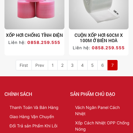
XỐP HƠI CHỐNG TĨNH ĐIỆN
CUỘN XỐP HƠI 60CM X
100M Ở BIÊN HOÀ
Liên hệ:
0858.259.555
Liên hệ:
0858.259.555
First
Prev
1
2
3
4
5
6
7
CHÍNH SÁCH
SẢN PHẨM CHỦ ĐẠO
Thanh Toán Và Bán Hàng
Vách Ngăn Panel Cách
Nhiệt
Giao Hàng Vận Chuyển
Xốp Cách Nhiệt OPP Chống
Đổi Trả sản Phẩm Khi Lỗi
Nóng