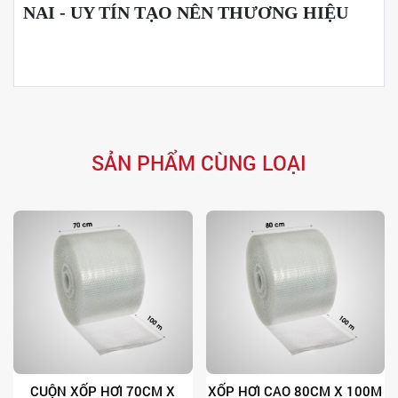
NAI - UY TÍN TẠO NÊN THƯƠNG HIỆU
SẢN PHẨM CÙNG LOẠI
CUỘN XỐP HƠI 70CM X
XỐP HƠI CAO 80CM X 100M