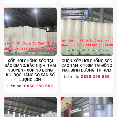
XỐP HƠI CHỐNG SỐC TẠI
CUỘN XỐP HƠI CHỐNG SỐC
BẮC GIANG, BẮC NINH, THÁI
CAO 1M4 X 100M TẠI ĐỒNG
NGUYÊN - XỐP NỔ BÓNG
NAI, BÌNH DƯƠNG, TP HCM
KHÍ BỌC HÀNG CÓ SẴN SỐ
Liên hệ:
0858.259.555
LƯỢNG LỚN
Liên hệ:
0858.259.555