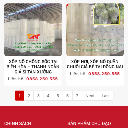
XỐP NỔ CHỐNG SỐC TẠI
XỐP HƠI, XỐP NỔ QUẤN
BIÊN HÒA – THANH NGÂN
CHUỐI GIÁ RẺ TẠI ĐỒNG NAI
GIÁ SỈ TẬN XƯỞNG
Liên hệ:
0858.259.555
Liên hệ:
0858.259.555
1
2
3
4
5
6
7
Next
Last
CHÍNH SÁCH
SẢN PHẨM CHỦ ĐẠO