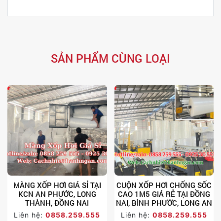
SẢN PHẨM CÙNG LOẠI
MÀNG XỐP HƠI GIÁ SỈ TẠI
CUỘN XỐP HƠI CHỐNG SỐC
KCN AN PHƯỚC, LONG
CAO 1M5 GIÁ RẺ TẠI ĐỒNG
THÀNH, ĐỒNG NAI
NAI, BÌNH PHƯỚC, LONG AN
Liên hệ:
0858.259.555
Liên hệ:
0858.259.555