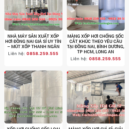
NHÀ MÁY SẢN XUẤT XỐP
MÀNG XỐP HƠI CHỐNG SỐC
HƠI ĐỒNG NAI GIÁ SỈ UY TÍN
CẮT KHÚC THEO YÊU CẦU
– MÚT XỐP THANH NGÂN
TẠI ĐỒNG NAI, BÌNH DƯƠNG,
TP HCM, LONG AN
Liên hệ:
0858.259.555
Liên hệ:
0858.259.555
XỐP HƠI CHỐNG SỐC LOẠI
MÀNG XỐP HƠI GIÁ SỈ: GIẢI