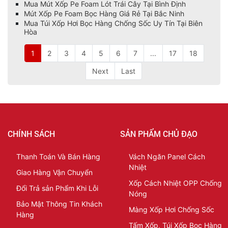
Mua Mút Xốp Pe Foam Lót Trái Cây Tại Bình Định
Mút Xốp Pe Foam Bọc Hàng Giá Rẻ Tại Bắc Ninh
Mua Túi Xốp Hơi Bọc Hàng Chống Sốc Uy Tín Tại Biên
Hòa
1
2
3
4
5
6
7
...
17
18
Next
Last
CHÍNH SÁCH
SẢN PHẨM CHỦ ĐẠO
Thanh Toán Và Bán Hàng
Vách Ngăn Panel Cách
Nhiệt
Giao Hàng Vận Chuyển
Xốp Cách Nhiệt OPP Chống
Đổi Trả sản Phẩm Khi Lỗi
Nóng
Bảo Mật Thông Tin Khách
Màng Xốp Hơi Chống Sốc
Hàng
Tấm Xốp, Túi Xốp Bọc Hàng