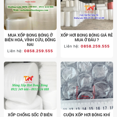
MUA XỐP BONG BÓNG Ở
XỐP HƠI BONG BÓNG GIÁ RẺ
BIÊN HOÀ, VĨNH CỬU, ĐỒNG
MUA Ở ĐÂU ?
NAI
Liên hệ:
0858.259.555
Liên hệ:
0858.259.555
XỐP CHỐNG SỐC Ở BIÊN
CUỘN XỐP HƠI BÓNG KHÍ