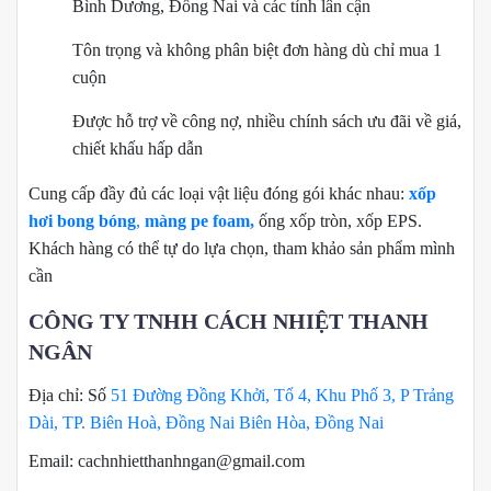
Bình Dương, Đồng Nai và các tỉnh lân cận
Tôn trọng và không phân biệt đơn hàng dù chỉ mua 1
cuộn
Được hỗ trợ về công nợ, nhiều chính sách ưu đãi về giá,
chiết khấu hấp dẫn
Cung cấp đầy đủ các loại vật liệu đóng gói khác nhau:
xốp
hơi bong bóng
,
màng pe foam,
ống xốp tròn, xốp EPS.
Khách hàng có thể tự do lựa chọn, tham khảo sản phẩm mình
cần
CÔNG TY TNHH CÁCH NHIỆT THANH
NGÂN
Địa chỉ: Số
51 Đường Đồng Khởi, Tổ 4, Khu Phố 3, P Trảng
Dài, TP. Biên Hoà, Đồng Nai Biên Hòa, Đồng Nai
Email: cachnhietthanhngan@gmail.com