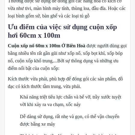
Thường được sử dụng để đóng gói các hàng hoá có kích cỡ
vừa như tivi, màn hình máy tính, thùng loa, đầu đĩa. Hoặc các
loại bình gốm sứ, bàn ghế và các loại tủ gỗ
Ưu điểm của việc sử dụng cuộn xốp
hơi 60cm x 100m
Cuộn xốp nổ 60m x 100m Ở Biên Hoà
được người dùng gọi
bằng nhiều tên rất gần gũi như xốp nổ, xốp bọt khí, xốp bóp
nổ, cuộn xốp khổ trung,...Bởi sự thông dụng và những ưu
điểm nổi bật của cuộn xốp:
Kích thước vừa phải, phù hợp để đóng gói các sản phẩm, đồ
đạc có kích thước tầm trung, vừa phải.
Khả năng triệt tiêu lực chấn và bể vỡ, trầy xước tuyệt
vời khi xảy ra va chạm, xốc nảy
Dễ dàng sử dụng, rất nhẹ và gọn, có thể vận chuyển
được bằng xe máy