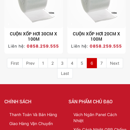
CUỘN XỐP HƠI 30CM X
CUỘN XỐP HƠI 20CM X
100M
100M
Liên hệ:
0858.259.555
Liên hệ:
0858.259.555
First
Prev
1
2
3
4
5
6
7
Next
Last
CHÍNH SÁCH
SẢN PHẨM CHỦ ĐẠO
Thanh Toán Và Bán Hàng
Vách Ngăn Panel Cách
Nhiệt
Giao Hàng Vận Chuyển
Xốp Cách Nhiệt OPP Chống