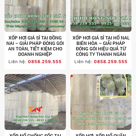
XỐP HƠI GIÁ SỈ TẠI ĐỒNG
XỐP HƠI GIÁ SỈ TẠI HỐ NAI,
NAI – GIẢI PHÁP ĐÓNG GÓI
BIÊN HÒA – GIẢI PHÁP
AN TOÀN, TIẾT KIỆM CHO
ĐÓNG GÓI HIỆU QUẢ TỪ
DOANH NGHIỆP
CÔNG TY THANH NGÂN
Liên hệ:
0858.259.555
Liên hệ:
0858.259.555
XỐP NỔ CHỐNG SỐC TẠI
XỐP HƠI, XỐP NỔ QUẤN