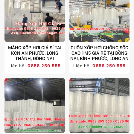
MÀNG XỐP HƠI GIÁ SỈ TẠI
CUỘN XỐP HƠI CHỐNG SỐC
KCN AN PHƯỚC, LONG
CAO 1M5 GIÁ RẺ TẠI ĐỒNG
THÀNH, ĐỒNG NAI
NAI, BÌNH PHƯỚC, LONG AN
Liên hệ:
0858.259.555
Liên hệ:
0858.259.555