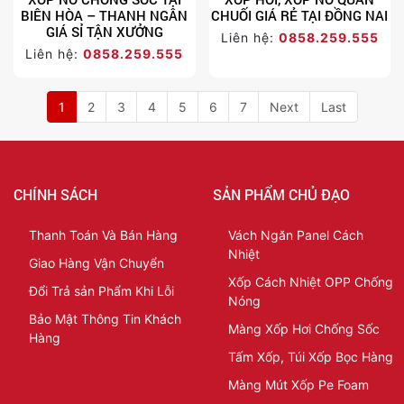
BIÊN HÒA – THANH NGÂN
CHUỐI GIÁ RẺ TẠI ĐỒNG NAI
GIÁ SỈ TẬN XƯỞNG
Liên hệ:
0858.259.555
Liên hệ:
0858.259.555
1
2
3
4
5
6
7
Next
Last
CHÍNH SÁCH
SẢN PHẨM CHỦ ĐẠO
Thanh Toán Và Bán Hàng
Vách Ngăn Panel Cách
Nhiệt
Giao Hàng Vận Chuyển
Xốp Cách Nhiệt OPP Chống
Đổi Trả sản Phẩm Khi Lỗi
Nóng
Bảo Mật Thông Tin Khách
Màng Xốp Hơi Chống Sốc
Hàng
Tấm Xốp, Túi Xốp Bọc Hàng
Màng Mút Xốp Pe Foam