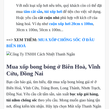
Với mỗi loại xốp hơi nêu trên, quý khách còn có thể đặt
mua
tấm cắt sẵn
,
túi xốp hơi
để tiện cho việc sử dụng.
Hoặc yêu cầu
cắt cuộn nhỏ
phù hợp với kích cỡ của
hàng hoá. Ví dụ như
cuộn xốp hơi 20cm x 100m
,
30cm x 100m, 50cm x 100m...
==> XEM THÊM:
MUA XỐP CHỐNG SỐC Ở ĐÂU
BIÊN HOÀ
Mua xốp bong bóng ở Biên Hoà, Vĩnh
Cửu, Đồng Nai
Bạn cần báo giá, tìm hiểu, đặt mua xốp bong bóng giá rẻ ở
Biên Hoà, Vĩnh Cửu, Trảng Bom, Long Thành, Nhơn Trạch,
Đồng Nai. Yêu cầu cắt tấm sẵn, sản xuất
bọc xốp gói hàng,
túi nilon chống sốc
theo yêu cầu. Mong muốn giao hàng tận
nơi, đồng kiểm khi nhận. Hãy lựa chọn Mút xốp Thanh Ngân