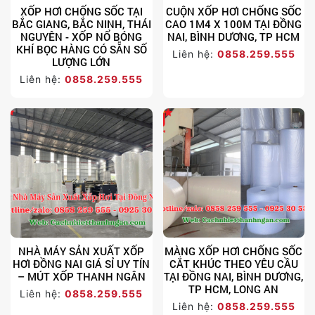
XỐP HƠI CHỐNG SỐC TẠI
CUỘN XỐP HƠI CHỐNG SỐC
BẮC GIANG, BẮC NINH, THÁI
CAO 1M4 X 100M TẠI ĐỒNG
NGUYÊN - XỐP NỔ BÓNG
NAI, BÌNH DƯƠNG, TP HCM
KHÍ BỌC HÀNG CÓ SẴN SỐ
Liên hệ:
0858.259.555
LƯỢNG LỚN
Liên hệ:
0858.259.555
NHÀ MÁY SẢN XUẤT XỐP
MÀNG XỐP HƠI CHỐNG SỐC
HƠI ĐỒNG NAI GIÁ SỈ UY TÍN
CẮT KHÚC THEO YÊU CẦU
– MÚT XỐP THANH NGÂN
TẠI ĐỒNG NAI, BÌNH DƯƠNG,
TP HCM, LONG AN
Liên hệ:
0858.259.555
Liên hệ:
0858.259.555