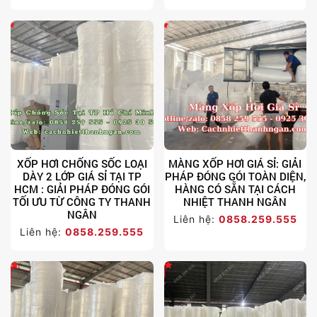
XỐP HƠI CHỐNG SỐC LOẠI
MÀNG XỐP HƠI GIÁ SỈ: GIẢI
DÀY 2 LỚP GIÁ SỈ TẠI TP
PHÁP ĐÓNG GÓI TOÀN DIỆN,
HCM : GIẢI PHÁP ĐÓNG GÓI
HÀNG CÓ SẴN TẠI CÁCH
TỐI ƯU TỪ CÔNG TY THANH
NHIỆT THANH NGÂN
NGÂN
Liên hệ:
0858.259.555
Liên hệ:
0858.259.555