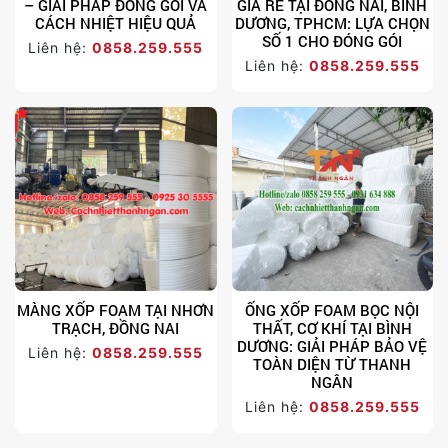
– GIẢI PHÁP ĐÓNG GÓI VÀ
GIÁ RẺ TẠI ĐỒNG NAI, BÌNH
CÁCH NHIỆT HIỆU QUẢ
DƯƠNG, TPHCM: LỰA CHỌN
SỐ 1 CHO ĐÓNG GÓI
Liên hệ:
0858.259.555
Liên hệ:
0858.259.555
MÀNG XỐP FOAM TẠI NHƠN
ỐNG XỐP FOAM BỌC NỘI
TRẠCH, ĐỒNG NAI
THẤT, CƠ KHÍ TẠI BÌNH
DƯƠNG: GIẢI PHÁP BẢO VỆ
Liên hệ:
0858.259.555
TOÀN DIỆN TỪ THANH
NGÂN
Liên hệ:
0858.259.555