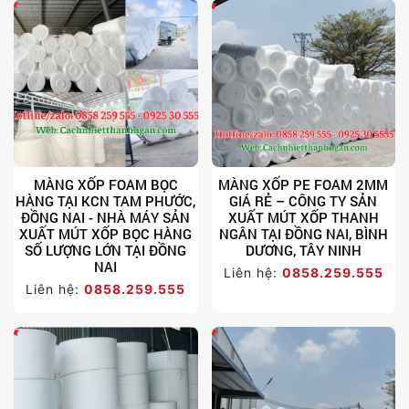
MÀNG XỐP FOAM BỌC
MÀNG XỐP PE FOAM 2MM
HÀNG TẠI KCN TAM PHƯỚC,
GIÁ RẺ – CÔNG TY SẢN
ĐỒNG NAI - NHÀ MÁY SẢN
XUẤT MÚT XỐP THANH
XUẤT MÚT XỐP BỌC HÀNG
NGÂN TẠI ĐỒNG NAI, BÌNH
SỐ LƯỢNG LỚN TẠI ĐỒNG
DƯƠNG, TÂY NINH
NAI
Liên hệ:
0858.259.555
Liên hệ:
0858.259.555