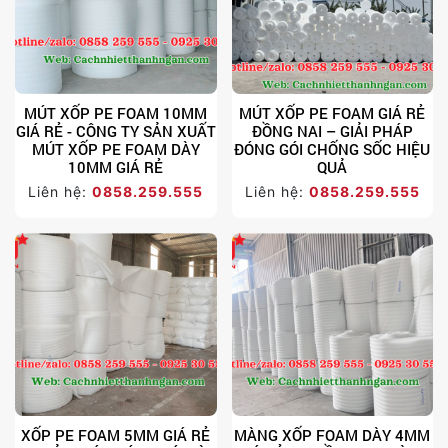
MÚT XỐP PE FOAM 10MM
MÚT XỐP PE FOAM GIÁ RẺ
GIÁ RẺ - CÔNG TY SẢN XUẤT
ĐỒNG NAI – GIẢI PHÁP
MÚT XỐP PE FOAM DÀY
ĐÓNG GÓI CHỐNG SỐC HIỆU
10MM GIÁ RẺ
QUẢ
Liên hệ:
0858.259.555
Liên hệ:
0858.259.555
XỐP PE FOAM 5MM GIÁ RẺ
MÀNG XỐP FOAM DÀY 4MM