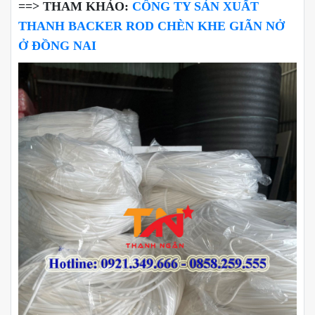
==> THAM KHẢO:
CÔNG TY SẢN XUẤT
THANH BACKER ROD CHÈN KHE GIÃN NỞ
Ở ĐỒNG NAI