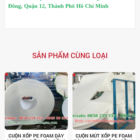
Đông, Quận 12, Thành Phố Hồ Chí Minh
SẢN PHẨM CÙNG LOẠI
CUỘN XỐP PE FOAM DÀY
CUỘN MÚT XỐP PE FOAM