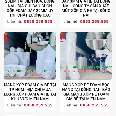
20MM TẠI BIÊN HÒA, ĐỒNG
DÀY 3MM GIÁ RẺ TẠI ĐỒNG
NAI - ĐỊA CHỈ BÁN CUỘN
NAI - CÔNG TY SẢN XUẤT
XỐP FOAM DÀY 20MM UY
MÚT XỐP GIÁ RẺ TẠI ĐỒNG
TÍN, CHẤT LƯỢNG CAO
NAI
Liên hệ:
0858.259.555
Liên hệ:
0858.259.555
MÀNG XỐP FOAM GIÁ RẺ TẠI
MÀNG XỐP PE FOAM BỌC
TP HCM - ĐỊA CHỈ MUA
HÀNG TẠI ĐỒNG NAI - BÁO
MÀNG XỐP FOAM GIÁ RẺ TẠI
GIÁ MÀNG XỐP PE FOAM
KHU VỰC MIỀN NAM
GIÁ RẺ TẠI MIỀN NAM
Liên hệ:
0858.259.555
Liên hệ:
0858.259.555