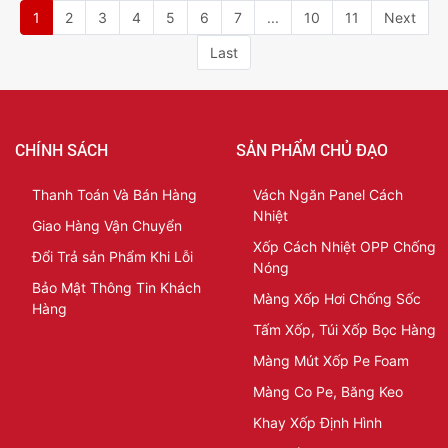
1
2
3
4
5
6
7
...
10
11
Next
Last
CHÍNH SÁCH
SẢN PHẨM CHỦ ĐẠO
Thanh Toán Và Bán Hàng
Vách Ngăn Panel Cách
Nhiệt
Giao Hàng Vận Chuyển
Xốp Cách Nhiệt OPP Chống
Đổi Trả sản Phẩm Khi Lỗi
Nóng
Bảo Mật Thông Tin Khách
Màng Xốp Hơi Chống Sốc
Hàng
Tấm Xốp, Túi Xốp Bọc Hàng
Màng Mút Xốp Pe Foam
Màng Co Pe, Băng Keo
Khay Xốp Định Hình