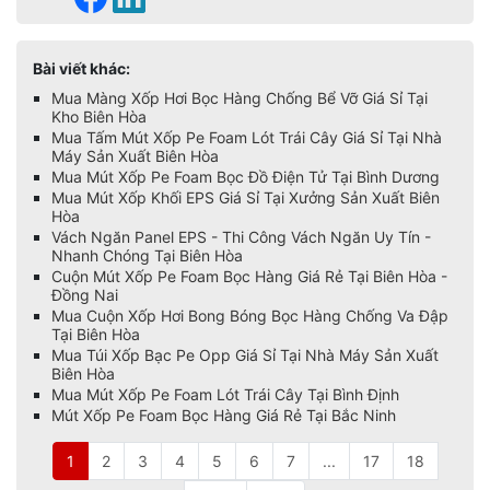
Bài viết khác:
Mua Màng Xốp Hơi Bọc Hàng Chống Bể Vỡ Giá Sỉ Tại
Kho Biên Hòa
Mua Tấm Mút Xốp Pe Foam Lót Trái Cây Giá Sỉ Tại Nhà
Máy Sản Xuất Biên Hòa
Mua Mút Xốp Pe Foam Bọc Đồ Điện Tử Tại Bình Dương
Mua Mút Xốp Khối EPS Giá Sỉ Tại Xưởng Sản Xuất Biên
Hòa
Vách Ngăn Panel EPS - Thi Công Vách Ngăn Uy Tín -
Nhanh Chóng Tại Biên Hòa
Cuộn Mút Xốp Pe Foam Bọc Hàng Giá Rẻ Tại Biên Hòa -
Đồng Nai
Mua Cuộn Xốp Hơi Bong Bóng Bọc Hàng Chống Va Đập
Tại Biên Hòa
Mua Túi Xốp Bạc Pe Opp Giá Sỉ Tại Nhà Máy Sản Xuất
Biên Hòa
Mua Mút Xốp Pe Foam Lót Trái Cây Tại Bình Định
Mút Xốp Pe Foam Bọc Hàng Giá Rẻ Tại Bắc Ninh
1
2
3
4
5
6
7
...
17
18