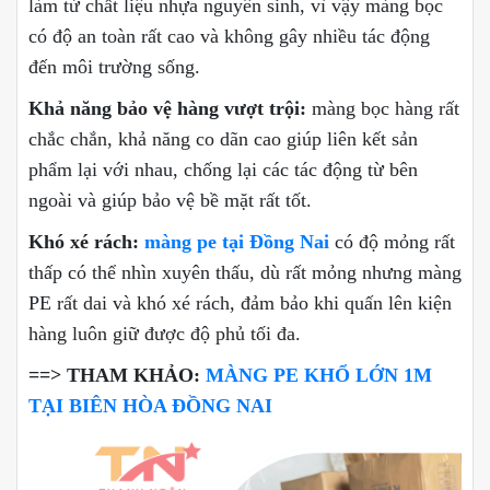
làm từ chất liệu nhựa nguyên sinh, vì vậy màng bọc
có độ an toàn rất cao và không gây nhiều tác động
đến môi trường sống.
Khả năng bảo vệ hàng vượt trội:
màng bọc hàng rất
chắc chắn, khả năng co dãn cao giúp liên kết sản
phẩm lại với nhau, chống lại các tác động từ bên
ngoài và giúp bảo vệ bề mặt rất tốt.
Khó xé rách:
màng pe tại Đồng Nai
có độ mỏng rất
thấp có thể nhìn xuyên thấu, dù rất mỏng nhưng màng
PE rất dai và khó xé rách, đảm bảo khi quấn lên kiện
hàng luôn giữ được độ phủ tối đa.
==> THAM KHẢO:
MÀNG PE KHỔ LỚN 1M
TẠI BIÊN HÒA ĐỒNG NAI