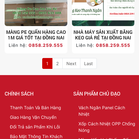
MÀNG PE QUẤN HÀNG CAO
NHÀ MÁY SẢN XUẤT BĂNG
1M GIÁ TỐT TẠI ĐỒNG NAI
KEO GIÁ RẺ TẠI ĐỒNG NAI
Liên hệ:
0858.259.555
Liên hệ:
0858.259.555
1
2
Next
Last
CHÍNH SÁCH
SẢN PHẨM CHỦ ĐẠO
Thanh Toán Và Bán Hàng
Vách Ngăn Panel Cách
Nhiệt
Giao Hàng Vận Chuyển
Xốp Cách Nhiệt OPP Chống
Đổi Trả sản Phẩm Khi Lỗi
Nóng
Bảo Mật Thông Tin Khách