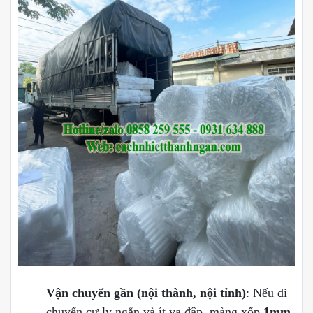
Vận chuyển gần (nội thành, nội tỉnh)
: Nếu di
chuyển cự ly ngắn và ít va đập, màng xốp
1mm