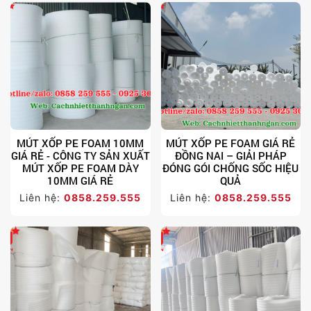
MÚT XỐP PE FOAM 10MM
MÚT XỐP PE FOAM GIÁ RẺ
GIÁ RẺ - CÔNG TY SẢN XUẤT
ĐỒNG NAI – GIẢI PHÁP
MÚT XỐP PE FOAM DÀY
ĐÓNG GÓI CHỐNG SỐC HIỆU
10MM GIÁ RẺ
QUẢ
Liên hệ:
0858.259.555
Liên hệ:
0858.259.555