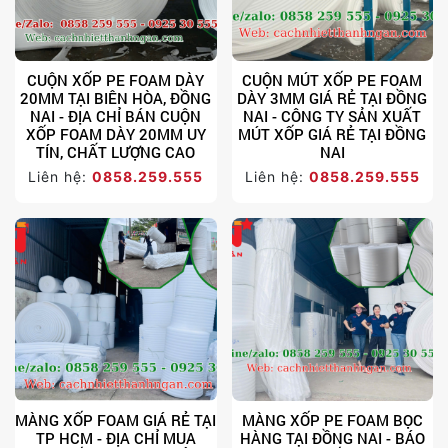
CUỘN XỐP PE FOAM DÀY
CUỘN MÚT XỐP PE FOAM
20MM TẠI BIÊN HÒA, ĐỒNG
DÀY 3MM GIÁ RẺ TẠI ĐỒNG
NAI - ĐỊA CHỈ BÁN CUỘN
NAI - CÔNG TY SẢN XUẤT
XỐP FOAM DÀY 20MM UY
MÚT XỐP GIÁ RẺ TẠI ĐỒNG
TÍN, CHẤT LƯỢNG CAO
NAI
Liên hệ:
0858.259.555
Liên hệ:
0858.259.555
MÀNG XỐP FOAM GIÁ RẺ TẠI
MÀNG XỐP PE FOAM BỌC
TP HCM - ĐỊA CHỈ MUA
HÀNG TẠI ĐỒNG NAI - BÁO