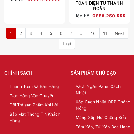
TOÀN DIỆN TỪ THANH
NGÂN
Liên hệ:
0858.259.555
1
2
3
4
5
6
7
...
10
11
Next
Last
CHÍNH SÁCH
SẢN PHẨM CHỦ ĐẠO
Thanh Toán Và Bán Hàng
Vách Ngăn Panel Cách
Nhiệt
Giao Hàng Vận Chuyển
Xốp Cách Nhiệt OPP Chống
Đổi Trả sản Phẩm Khi Lỗi
Nóng
Bảo Mật Thông Tin Khách
Màng Xốp Hơi Chống Sốc
Hàng
Tấm Xốp, Túi Xốp Bọc Hàng