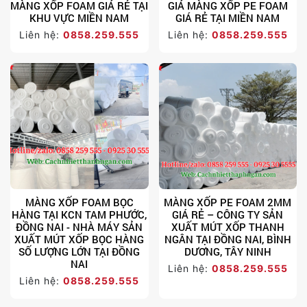
MÀNG XỐP FOAM GIÁ RẺ TẠI
GIÁ MÀNG XỐP PE FOAM
KHU VỰC MIỀN NAM
GIÁ RẺ TẠI MIỀN NAM
Liên hệ:
0858.259.555
Liên hệ:
0858.259.555
MÀNG XỐP FOAM BỌC
MÀNG XỐP PE FOAM 2MM
HÀNG TẠI KCN TAM PHƯỚC,
GIÁ RẺ – CÔNG TY SẢN
ĐỒNG NAI - NHÀ MÁY SẢN
XUẤT MÚT XỐP THANH
XUẤT MÚT XỐP BỌC HÀNG
NGÂN TẠI ĐỒNG NAI, BÌNH
SỐ LƯỢNG LỚN TẠI ĐỒNG
DƯƠNG, TÂY NINH
NAI
Liên hệ:
0858.259.555
Liên hệ:
0858.259.555