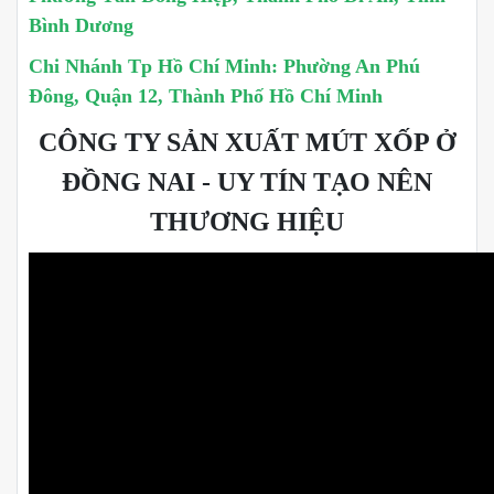
Bình Dương
Chi Nhánh Tp Hồ Chí Minh: Phường An Phú
Đông, Quận 12, Thành Phố Hồ Chí Minh
CÔNG TY SẢN XUẤT MÚT XỐP Ở
ĐỒNG NAI - UY TÍN TẠO NÊN
THƯƠNG HIỆU