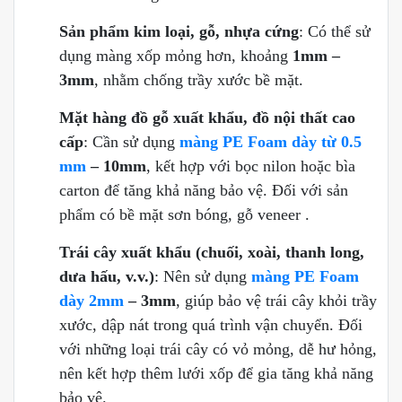
Sản phẩm kim loại, gỗ, nhựa cứng
: Có thể sử
dụng màng xốp mỏng hơn, khoảng
1mm –
3mm
, nhằm chống trầy xước bề mặt.
Mặt hàng đồ gỗ xuất khẩu, đồ nội thất cao
cấp
: Cần sử dụng
màng PE Foam dày từ 0.5
mm
– 10mm
, kết hợp với bọc nilon hoặc bìa
carton để tăng khả năng bảo vệ. Đối với sản
phẩm có bề mặt sơn bóng, gỗ veneer .
Trái cây xuất khẩu (chuối, xoài, thanh long,
dưa hấu, v.v.)
: Nên sử dụng
màng PE Foam
dày 2mm
– 3mm
, giúp bảo vệ trái cây khỏi trầy
xước, dập nát trong quá trình vận chuyển. Đối
với những loại trái cây có vỏ mỏng, dễ hư hỏng,
nên kết hợp thêm lưới xốp để gia tăng khả năng
bảo vệ.