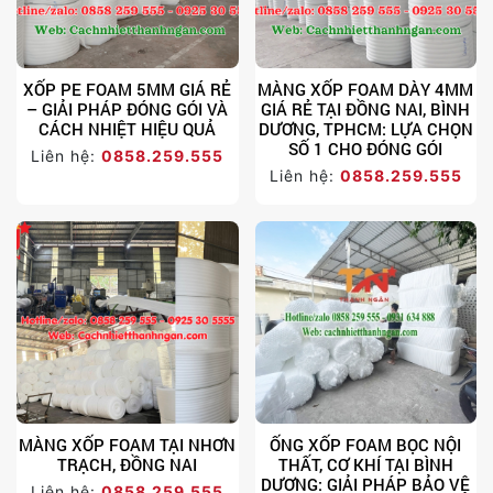
XỐP PE FOAM 5MM GIÁ RẺ
MÀNG XỐP FOAM DÀY 4MM
– GIẢI PHÁP ĐÓNG GÓI VÀ
GIÁ RẺ TẠI ĐỒNG NAI, BÌNH
CÁCH NHIỆT HIỆU QUẢ
DƯƠNG, TPHCM: LỰA CHỌN
SỐ 1 CHO ĐÓNG GÓI
Liên hệ:
0858.259.555
Liên hệ:
0858.259.555
MÀNG XỐP FOAM TẠI NHƠN
ỐNG XỐP FOAM BỌC NỘI
TRẠCH, ĐỒNG NAI
THẤT, CƠ KHÍ TẠI BÌNH
DƯƠNG: GIẢI PHÁP BẢO VỆ
Liên hệ:
0858.259.555