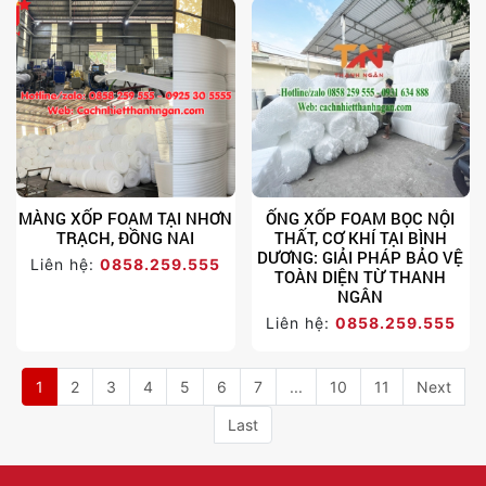
MÀNG XỐP FOAM TẠI NHƠN
ỐNG XỐP FOAM BỌC NỘI
TRẠCH, ĐỒNG NAI
THẤT, CƠ KHÍ TẠI BÌNH
DƯƠNG: GIẢI PHÁP BẢO VỆ
Liên hệ:
0858.259.555
TOÀN DIỆN TỪ THANH
NGÂN
Liên hệ:
0858.259.555
1
2
3
4
5
6
7
...
10
11
Next
Last