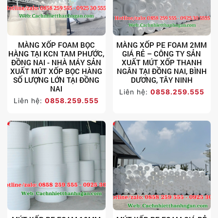
MÀNG XỐP FOAM BỌC
MÀNG XỐP PE FOAM 2MM
HÀNG TẠI KCN TAM PHƯỚC,
GIÁ RẺ – CÔNG TY SẢN
ĐỒNG NAI - NHÀ MÁY SẢN
XUẤT MÚT XỐP THANH
XUẤT MÚT XỐP BỌC HÀNG
NGÂN TẠI ĐỒNG NAI, BÌNH
SỐ LƯỢNG LỚN TẠI ĐỒNG
DƯƠNG, TÂY NINH
NAI
Liên hệ:
0858.259.555
Liên hệ:
0858.259.555