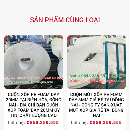
SẢN PHẨM CÙNG LOẠI
CUỘN XỐP PE FOAM DÀY
CUỘN MÚT XỐP PE FOAM
20MM TẠI BIÊN HÒA, ĐỒNG
DÀY 3MM GIÁ RẺ TẠI ĐỒNG
NAI - ĐỊA CHỈ BÁN CUỘN
NAI - CÔNG TY SẢN XUẤT
XỐP FOAM DÀY 20MM UY
MÚT XỐP GIÁ RẺ TẠI ĐỒNG
TÍN, CHẤT LƯỢNG CAO
NAI
Liên hệ:
0858.259.555
Liên hệ:
0858.259.555