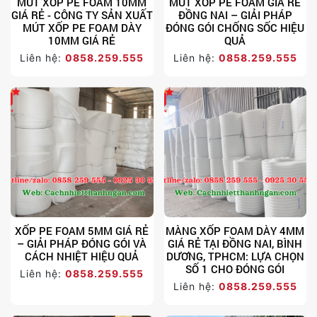
MÚT XỐP PE FOAM 10MM
MÚT XỐP PE FOAM GIÁ RẺ
GIÁ RẺ - CÔNG TY SẢN XUẤT
ĐỒNG NAI – GIẢI PHÁP
MÚT XỐP PE FOAM DÀY
ĐÓNG GÓI CHỐNG SỐC HIỆU
10MM GIÁ RẺ
QUẢ
Liên hệ:
0858.259.555
Liên hệ:
0858.259.555
XỐP PE FOAM 5MM GIÁ RẺ
MÀNG XỐP FOAM DÀY 4MM
– GIẢI PHÁP ĐÓNG GÓI VÀ
GIÁ RẺ TẠI ĐỒNG NAI, BÌNH
CÁCH NHIỆT HIỆU QUẢ
DƯƠNG, TPHCM: LỰA CHỌN
SỐ 1 CHO ĐÓNG GÓI
Liên hệ:
0858.259.555
Liên hệ:
0858.259.555