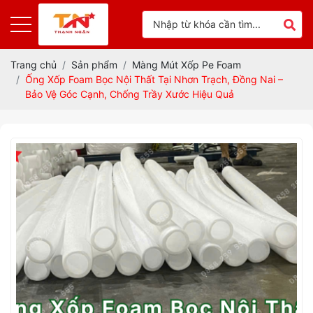
Trang chủ
Sản phẩm
Màng Mút Xốp Pe Foam
Ống Xốp Foam Bọc Nội Thất Tại Nhơn Trạch, Đồng Nai –
Bảo Vệ Góc Cạnh, Chống Trầy Xước Hiệu Quả