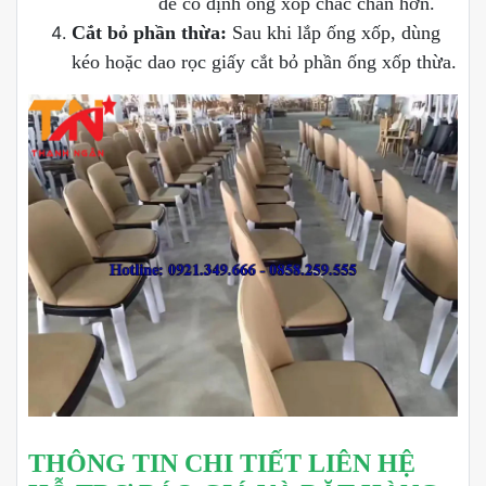
để cố định ống xốp chắc chắn hơn.
Cắt bỏ phần thừa:
Sau khi lắp ống xốp, dùng
kéo hoặc dao rọc giấy cắt bỏ phần ống xốp thừa.
THÔNG TIN CHI TIẾT LIÊN HỆ