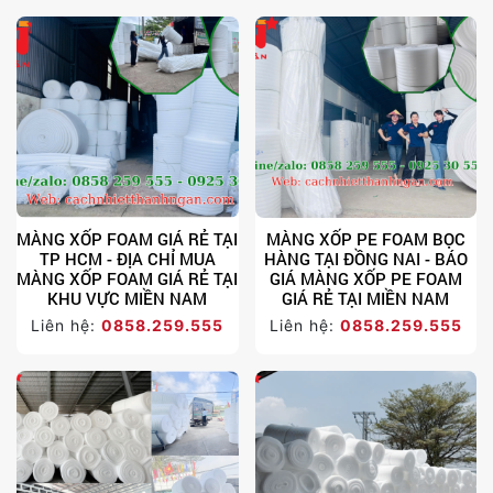
MÀNG XỐP FOAM GIÁ RẺ TẠI
MÀNG XỐP PE FOAM BỌC
TP HCM - ĐỊA CHỈ MUA
HÀNG TẠI ĐỒNG NAI - BÁO
MÀNG XỐP FOAM GIÁ RẺ TẠI
GIÁ MÀNG XỐP PE FOAM
KHU VỰC MIỀN NAM
GIÁ RẺ TẠI MIỀN NAM
Liên hệ:
0858.259.555
Liên hệ:
0858.259.555