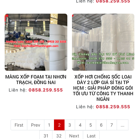
Liên hệ:
0858.259.555
MÀNG XỐP FOAM TẠI NHƠN
XỐP HƠI CHỐNG SỐC LOẠI
TRẠCH, ĐỒNG NAI
DÀY 2 LỚP GIÁ SỈ TẠI TP
HCM : GIẢI PHÁP ĐÓNG GÓI
Liên hệ:
0858.259.555
TỐI ƯU TỪ CÔNG TY THANH
NGÂN
Liên hệ:
0858.259.555
First
Prev
1
2
3
4
5
6
7
...
31
32
Next
Last