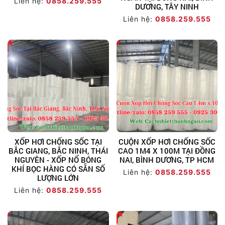
Liên hệ:
0858.259.555
DƯƠNG, TÂY NINH
Liên hệ:
0858.259.555
XỐP HƠI CHỐNG SỐC TẠI
CUỘN XỐP HƠI CHỐNG SỐC
BẮC GIANG, BẮC NINH, THÁI
CAO 1M4 X 100M TẠI ĐỒNG
NGUYÊN - XỐP NỔ BÓNG
NAI, BÌNH DƯƠNG, TP HCM
KHÍ BỌC HÀNG CÓ SẴN SỐ
Liên hệ:
0858.259.555
LƯỢNG LỚN
Liên hệ:
0858.259.555