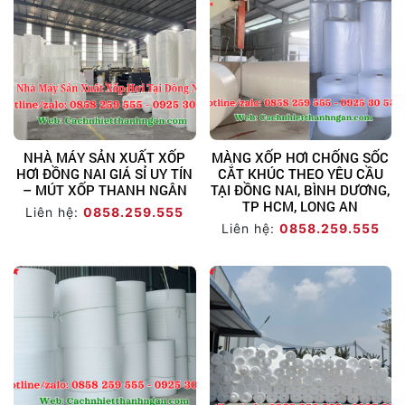
NHÀ MÁY SẢN XUẤT XỐP
MÀNG XỐP HƠI CHỐNG SỐC
HƠI ĐỒNG NAI GIÁ SỈ UY TÍN
CẮT KHÚC THEO YÊU CẦU
– MÚT XỐP THANH NGÂN
TẠI ĐỒNG NAI, BÌNH DƯƠNG,
TP HCM, LONG AN
Liên hệ:
0858.259.555
Liên hệ:
0858.259.555