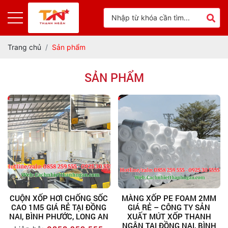
Trang chủ
Sản phẩm
SẢN PHẨM
CUỘN XỐP HƠI CHỐNG SỐC
MÀNG XỐP PE FOAM 2MM
CAO 1M5 GIÁ RẺ TẠI ĐỒNG
GIÁ RẺ – CÔNG TY SẢN
NAI, BÌNH PHƯỚC, LONG AN
XUẤT MÚT XỐP THANH
NGÂN TẠI ĐỒNG NAI, BÌNH