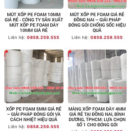
MÚT XỐP PE FOAM 10MM
MÚT XỐP PE FOAM GIÁ RẺ
GIÁ RẺ - CÔNG TY SẢN XUẤT
ĐỒNG NAI – GIẢI PHÁP
MÚT XỐP PE FOAM DÀY
ĐÓNG GÓI CHỐNG SỐC HIỆU
10MM GIÁ RẺ
QUẢ
Liên hệ:
0858.259.555
Liên hệ:
0858.259.555
XỐP PE FOAM 5MM GIÁ RẺ
MÀNG XỐP FOAM DÀY 4MM
– GIẢI PHÁP ĐÓNG GÓI VÀ
GIÁ RẺ TẠI ĐỒNG NAI, BÌNH
CÁCH NHIỆT HIỆU QUẢ
DƯƠNG, TPHCM: LỰA CHỌN
SỐ 1 CHO ĐÓNG GÓI
Liên hệ:
0858.259.555