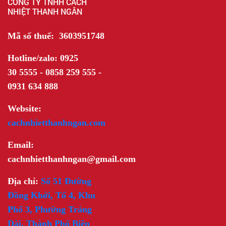
CÔNG TY TNHH CÁCH
NHIỆT THANH NGÂN
Mã số thuế: 3603951748
Hotline/zalo: 0925
30 5555 - 0858 259 555 -
0931 634 888
Website:
cachnhietthanhngan.com
Email:
cachnhietthanhngan@gmail.com
Địa chỉ:
Số 51 Đường
Đồng Khởi, Tổ 4, Khu
Phố 3, Phường Trảng
Dài, Thành Phố Biên