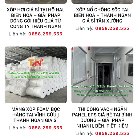
XỐP HƠI GIÁ SỈ TẠI HỐ NAI,
XỐP NỔ CHỐNG SỐC TẠI
BIÊN HÒA – GIẢI PHÁP
BIÊN HÒA – THANH NGÂN
ĐÓNG GÓI HIỆU QUẢ TỪ
GIÁ SỈ TẬN XƯỞNG
CÔNG TY THANH NGÂN
Liên hệ:
0858.259.555
Liên hệ:
0858.259.555
MÀNG XỐP FOAM BỌC
THI CÔNG VÁCH NGĂN
HÀNG TẠI VĨNH CỬU |
PANEL EPS GIÁ RẺ TẠI BÌNH
THANH NGÂN GIÁ SỈ
DƯƠNG – GIẢI PHÁP
NHANH, BỀN, TIẾT KIỆM
Liên hệ:
0858.259.555
Liên hệ:
0858.259.555