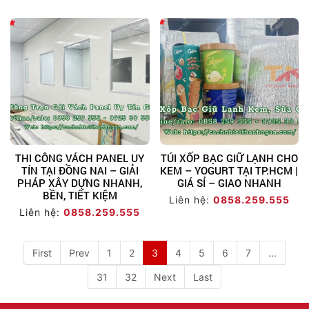
THI CÔNG VÁCH PANEL UY
TÚI XỐP BẠC GIỮ LẠNH CHO
TÍN TẠI ĐỒNG NAI – GIẢI
KEM – YOGURT TẠI TP.HCM |
PHÁP XÂY DỰNG NHANH,
GIÁ SỈ – GIAO NHANH
BỀN, TIẾT KIỆM
Liên hệ:
0858.259.555
Liên hệ:
0858.259.555
First
Prev
1
2
3
4
5
6
7
...
31
32
Next
Last