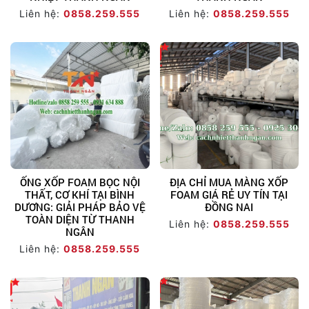
Liên hệ:
0858.259.555
Liên hệ:
0858.259.555
ỐNG XỐP FOAM BỌC NỘI
ĐỊA CHỈ MUA MÀNG XỐP
THẤT, CƠ KHÍ TẠI BÌNH
FOAM GIÁ RẺ UY TÍN TẠI
DƯƠNG: GIẢI PHÁP BẢO VỆ
ĐỒNG NAI
TOÀN DIỆN TỪ THANH
Liên hệ:
0858.259.555
NGÂN
Liên hệ:
0858.259.555