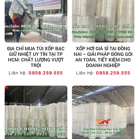
ĐỊA CHỈ MUA TÚI XỐP BẠC
XỐP HƠI GIÁ SỈ TẠI ĐỒNG
GIỮ NHIỆT UY TÍN TẠI TP
NAI – GIẢI PHÁP ĐÓNG GÓI
HCM: CHẤT LƯỢNG VƯỢT
AN TOÀN, TIẾT KIỆM CHO
TRỘI
DOANH NGHIỆP
Liên hệ:
0858.259.555
Liên hệ:
0858.259.555