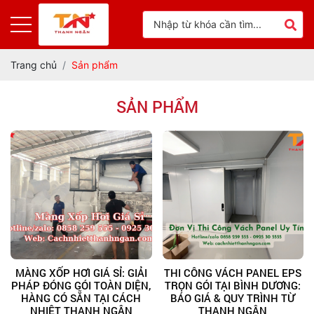
Trang chủ
Sản phẩm
SẢN PHẨM
MÀNG XỐP HƠI GIÁ SỈ: GIẢI
THI CÔNG VÁCH PANEL EPS
PHÁP ĐÓNG GÓI TOÀN DIỆN,
TRỌN GÓI TẠI BÌNH DƯƠNG:
HÀNG CÓ SẴN TẠI CÁCH
BÁO GIÁ & QUY TRÌNH TỪ
NHIỆT THANH NGÂN
THANH NGÂN