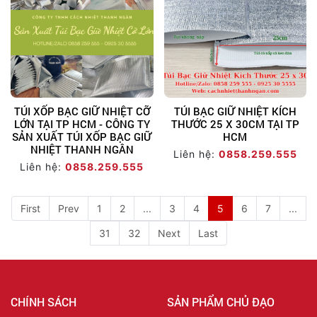
TÚI XỐP BẠC GIỮ NHIỆT CỠ
TÚI BẠC GIỮ NHIỆT KÍCH
LỚN TẠI TP HCM - CÔNG TY
THƯỚC 25 X 30CM TẠI TP
SẢN XUẤT TÚI XỐP BẠC GIỮ
HCM
NHIỆT THANH NGÂN
Liên hệ:
0858.259.555
Liên hệ:
0858.259.555
First
Prev
1
2
...
3
4
5
6
7
...
31
32
Next
Last
CHÍNH SÁCH
SẢN PHẨM CHỦ ĐẠO