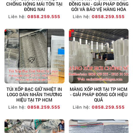
CHỐNG NÓNG MÁI TÔN TẠI
ĐỒNG NAI - GIẢI PHÁP ĐÓNG
ĐỒNG NAI
GÓI VÀ BẢO VỆ HÀNG HÓA
Liên hệ:
0858.259.555
Liên hệ:
0858.259.555
TÚI XỐP BẠC GIỮ NHIỆT IN
MÀNG XỐP HƠI TẠI TP HCM
LOGO DÁN NHÃN THƯƠNG
- GIẢI PHÁP ĐÓNG GÓI HIỆU
HIỆU TẠI TP HCM
QUẢ
Liên hệ:
0858.259.555
Liên hệ:
0858.259.555