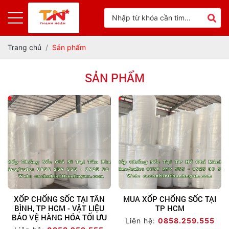
Trang chủ
Sản phẩm
SẢN PHẨM
XỐP CHỐNG SỐC TẠI TÂN
MUA XỐP CHỐNG SỐC TẠI
BÌNH, TP HCM - VẬT LIỆU
TP HCM
BẢO VỆ HÀNG HÓA TỐI ƯU
Liên hệ:
0858.259.555