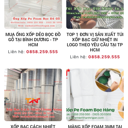
MUA ỐNG XỐP DẺO BỌC ĐỒ
TOP 1 ĐƠN VỊ SẢN XUẤT TÚI
GỖ TẠI BÌNH DƯƠNG - TP
XỐP BẠC GIỮ NHIỆT IN
HCM
LOGO THEO YÊU CẦU TẠI TP
HCM
Liên hệ:
0858.259.555
Liên hệ:
0858.259.555
XỐP BẠC CÁCH NHIỆT
MÀNG XỐP FOAM 3MM TẠI