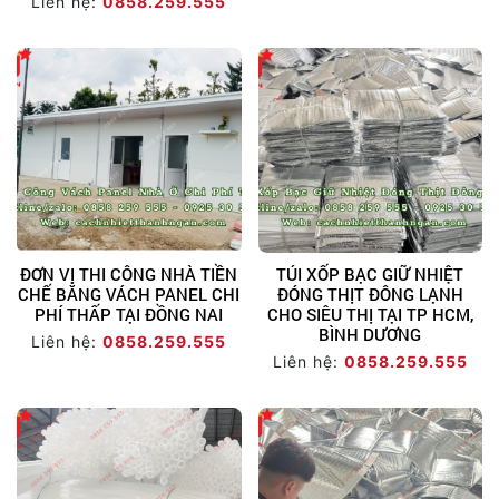
Liên hệ:
0858.259.555
ĐƠN VỊ THI CÔNG NHÀ TIỀN
TÚI XỐP BẠC GIỮ NHIỆT
CHẾ BẰNG VÁCH PANEL CHI
ĐÓNG THỊT ĐÔNG LẠNH
PHÍ THẤP TẠI ĐỒNG NAI
CHO SIÊU THỊ TẠI TP HCM,
BÌNH DƯƠNG
Liên hệ:
0858.259.555
Liên hệ:
0858.259.555