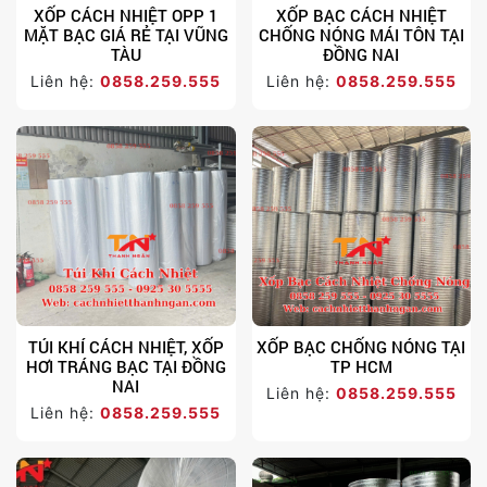
XỐP CÁCH NHIỆT OPP 1
XỐP BẠC CÁCH NHIỆT
MẶT BẠC GIÁ RẺ TẠI VŨNG
CHỐNG NÓNG MÁI TÔN TẠI
TÀU
ĐỒNG NAI
Liên hệ:
0858.259.555
Liên hệ:
0858.259.555
TÚI KHÍ CÁCH NHIỆT, XỐP
XỐP BẠC CHỐNG NÓNG TẠI
HƠI TRÁNG BẠC TẠI ĐỒNG
TP HCM
NAI
Liên hệ:
0858.259.555
Liên hệ:
0858.259.555