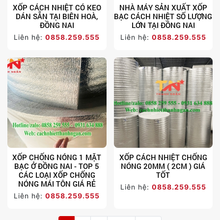
XỐP CÁCH NHIỆT CÓ KEO
NHÀ MÁY SẢN XUẤT XỐP
DÁN SẴN TẠI BIÊN HOÀ,
BẠC CÁCH NHIỆT SỐ LƯỢNG
ĐỒNG NAI
LỚN TẠI ĐỒNG NAI
Liên hệ:
0858.259.555
Liên hệ:
0858.259.555
XỐP CHỐNG NÓNG 1 MẶT
XỐP CÁCH NHIỆT CHỐNG
BẠC Ở ĐỒNG NAI - TOP 5
NÓNG 20MM ( 2CM ) GIÁ
CÁC LOẠI XỐP CHỐNG
TỐT
NÓNG MÁI TÔN GIÁ RẺ
Liên hệ:
0858.259.555
Liên hệ:
0858.259.555