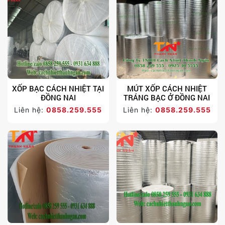
XỐP BẠC CÁCH NHIỆT TẠI
MÚT XỐP CÁCH NHIỆT
ĐỒNG NAI
TRÁNG BẠC Ở ĐỒNG NAI
Liên hệ:
0858.259.555
Liên hệ:
0858.259.555