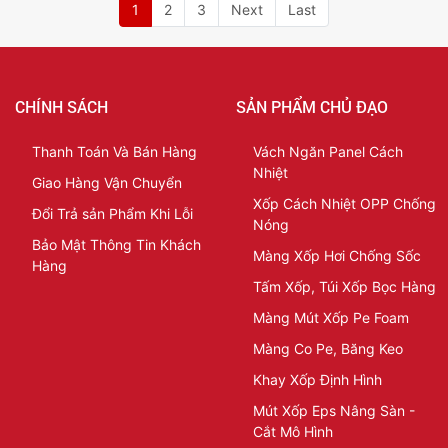
1
2
3
Next
Last
CHÍNH SÁCH
SẢN PHẨM CHỦ ĐẠO
Thanh Toán Và Bán Hàng
Vách Ngăn Panel Cách
Nhiệt
Giao Hàng Vận Chuyển
Xốp Cách Nhiệt OPP Chống
Đổi Trả sản Phẩm Khi Lỗi
Nóng
Bảo Mật Thông Tin Khách
Màng Xốp Hơi Chống Sốc
Hàng
Tấm Xốp, Túi Xốp Bọc Hàng
Màng Mút Xốp Pe Foam
Màng Co Pe, Băng Keo
Khay Xốp Định Hình
Mút Xốp Eps Nâng Sàn -
Cắt Mô Hình