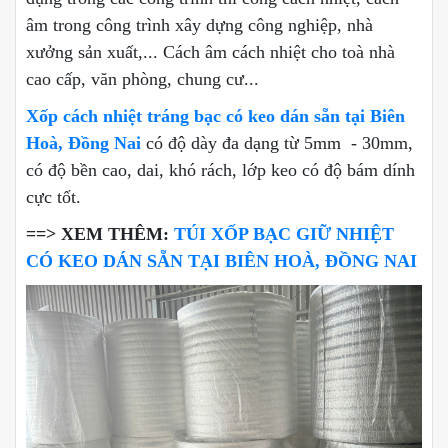
âm trong công trình xây dựng công nghiệp, nhà
xưởng sản xuất,... Cách âm cách nhiệt cho toà nhà
cao cấp, văn phòng, chung cư...
Xốp cách nhiệt tráng bạc có keo dán sẵn tại Biên
Hoà, Đồng Nai
có độ dày đa dạng từ 5mm - 30mm,
có độ bền cao, dai, khó rách, lớp keo có độ bám dính
cực tốt.
==> XEM THÊM:
TÚI XỐP BẠC GIỮ NHIỆT
CÓ KEO DÁN SẴN TẠI BIÊN HOÀ, ĐỒNG NAI