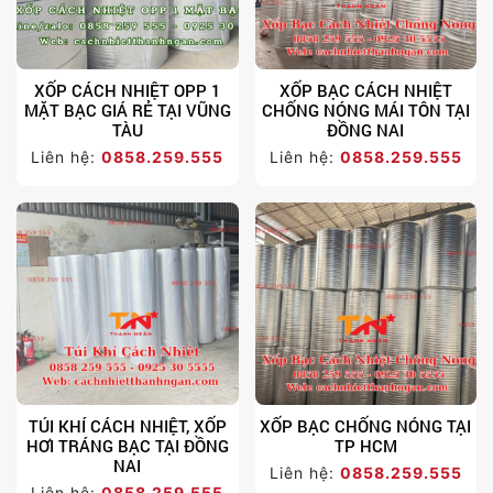
XỐP CÁCH NHIỆT OPP 1
XỐP BẠC CÁCH NHIỆT
MẶT BẠC GIÁ RẺ TẠI VŨNG
CHỐNG NÓNG MÁI TÔN TẠI
TÀU
ĐỒNG NAI
Liên hệ:
0858.259.555
Liên hệ:
0858.259.555
TÚI KHÍ CÁCH NHIỆT, XỐP
XỐP BẠC CHỐNG NÓNG TẠI
HƠI TRÁNG BẠC TẠI ĐỒNG
TP HCM
NAI
Liên hệ:
0858.259.555
Liên hệ:
0858.259.555