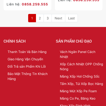
Liên hệ:
0858.259.555
1
2
3
Next
Last
CHÍNH SÁCH
SẢN PHẨM CHỦ ĐẠO
Thanh Toán Và Bán Hàng
Vách Ngăn Panel Cách
Nhiệt
Giao Hàng Vận Chuyển
Xốp Cách Nhiệt OPP Chống
Đổi Trả sản Phẩm Khi Lỗi
Nóng
Bảo Mật Thông Tin Khách
Màng Xốp Hơi Chống Sốc
Hàng
Tấm Xốp, Túi Xốp Bọc Hàng
Màng Mút Xốp Pe Foam
Màng Co Pe, Băng Keo
Khay Xốp Định Hình