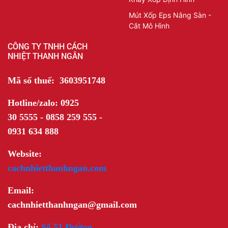
Mút Xốp Eps Nâng Sàn -
Cắt Mô Hình
CÔNG TY TNHH CÁCH
NHIỆT THANH NGÂN
Mã số thuế: 3603951748
Hotline/zalo: 0925
30 5555 - 0858 259 555 -
0931 634 888
Website:
cachnhietthanhngan.com
Email:
cachnhietthanhngan@gmail.com
Địa chỉ:
Số 51 Đường