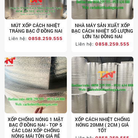
MÚT XỐP CÁCH NHIỆT
NHÀ MÁY SẢN XUẤT XỐP
TRÁNG BẠC Ở ĐỒNG NAI
BẠC CÁCH NHIỆT SỐ LƯỢNG
LỚN TẠI ĐỒNG NAI
Liên hệ:
0858.259.555
Liên hệ:
0858.259.555
XỐP CHỐNG NÓNG 1 MẶT
XỐP CÁCH NHIỆT CHỐNG
BẠC Ở ĐỒNG NAI - TOP 5
NÓNG 20MM ( 2CM ) GIÁ
CÁC LOẠI XỐP CHỐNG
TỐT
NÓNG MÁI TÔN GIÁ RẺ
Liên hệ:
0858.259.555