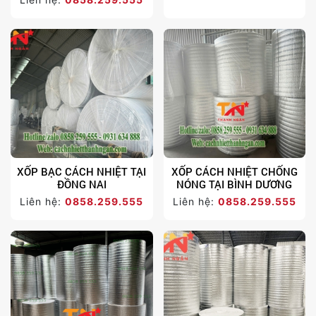
XỐP BẠC CÁCH NHIỆT TẠI
XỐP CÁCH NHIỆT CHỐNG
ĐỒNG NAI
NÓNG TẠI BÌNH DƯƠNG
Liên hệ:
0858.259.555
Liên hệ:
0858.259.555