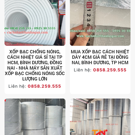
XỐP BẠC CHỐNG NÓNG,
MUA XỐP BẠC CÁCH NHIỆT
CÁCH NHIỆT GIÁ SỈ TẠI TP
DÀY 4CM GIÁ RẺ TẠI ĐỒNG
HCM, BÌNH DƯƠNG, ĐỒNG
NAI, BÌNH DƯƠNG, TP HCM
NAI - NHÀ MÁY SẢN XUẤT
Liên hệ:
0858.259.555
XỐP BẠC CHỐNG NÓNG SỐC
LƯỢNG LỚN
Liên hệ:
0858.259.555