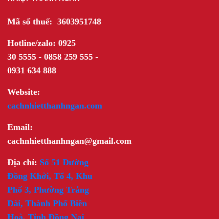
Mã số thuế: 3603951748
Hotline/zalo: 0925
30 5555 - 0858 259 555 -
0931 634 888
Website:
cachnhietthanhngan.com
Email:
cachnhietthanhngan@gmail.com
Địa chỉ:
Số 51 Đường
Đồng Khởi, Tổ 4, Khu
Phố 3, Phường Trảng
Dài, Thành Phố Biên
Hoà, Tỉnh Đồng Nai