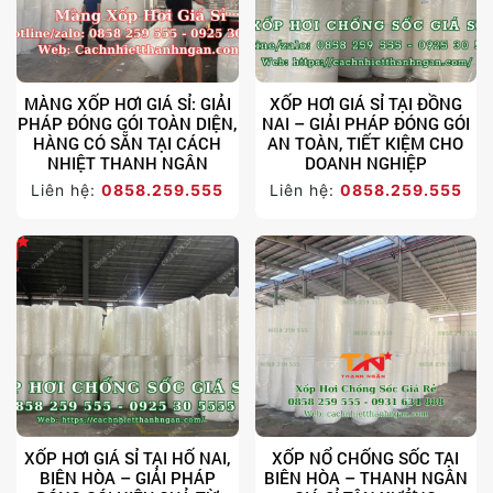
MÀNG XỐP HƠI GIÁ SỈ: GIẢI
XỐP HƠI GIÁ SỈ TẠI ĐỒNG
PHÁP ĐÓNG GÓI TOÀN DIỆN,
NAI – GIẢI PHÁP ĐÓNG GÓI
HÀNG CÓ SẴN TẠI CÁCH
AN TOÀN, TIẾT KIỆM CHO
NHIỆT THANH NGÂN
DOANH NGHIỆP
Liên hệ:
0858.259.555
Liên hệ:
0858.259.555
XỐP HƠI GIÁ SỈ TẠI HỐ NAI,
XỐP NỔ CHỐNG SỐC TẠI
BIÊN HÒA – GIẢI PHÁP
BIÊN HÒA – THANH NGÂN