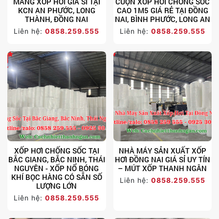
MÀNG XỐP HƠI GIÁ SỈ TẠI
CUỘN XỐP HƠI CHỐNG SỐC
KCN AN PHƯỚC, LONG
CAO 1M5 GIÁ RẺ TẠI ĐỒNG
THÀNH, ĐỒNG NAI
NAI, BÌNH PHƯỚC, LONG AN
Liên hệ:
0858.259.555
Liên hệ:
0858.259.555
XỐP HƠI CHỐNG SỐC TẠI
NHÀ MÁY SẢN XUẤT XỐP
BẮC GIANG, BẮC NINH, THÁI
HƠI ĐỒNG NAI GIÁ SỈ UY TÍN
NGUYÊN - XỐP NỔ BÓNG
– MÚT XỐP THANH NGÂN
KHÍ BỌC HÀNG CÓ SẴN SỐ
Liên hệ:
0858.259.555
LƯỢNG LỚN
Liên hệ:
0858.259.555