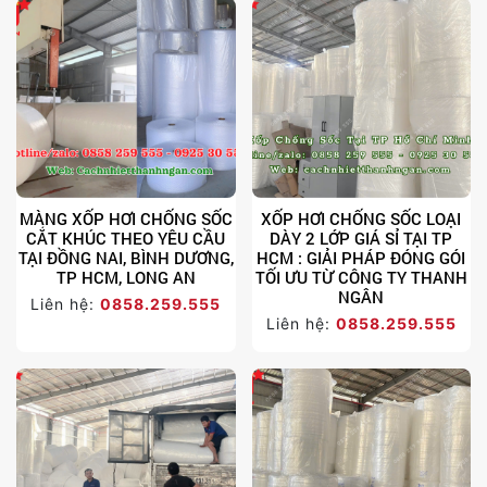
MÀNG XỐP HƠI CHỐNG SỐC
XỐP HƠI CHỐNG SỐC LOẠI
CẮT KHÚC THEO YÊU CẦU
DÀY 2 LỚP GIÁ SỈ TẠI TP
TẠI ĐỒNG NAI, BÌNH DƯƠNG,
HCM : GIẢI PHÁP ĐÓNG GÓI
TP HCM, LONG AN
TỐI ƯU TỪ CÔNG TY THANH
NGÂN
Liên hệ:
0858.259.555
Liên hệ:
0858.259.555