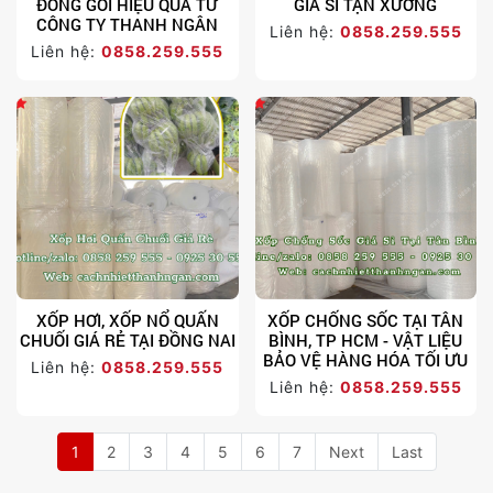
ĐÓNG GÓI HIỆU QUẢ TỪ
GIÁ SỈ TẬN XƯỞNG
CÔNG TY THANH NGÂN
Liên hệ:
0858.259.555
Liên hệ:
0858.259.555
XỐP HƠI, XỐP NỔ QUẤN
XỐP CHỐNG SỐC TẠI TÂN
CHUỐI GIÁ RẺ TẠI ĐỒNG NAI
BÌNH, TP HCM - VẬT LIỆU
BẢO VỆ HÀNG HÓA TỐI ƯU
Liên hệ:
0858.259.555
Liên hệ:
0858.259.555
1
2
3
4
5
6
7
Next
Last