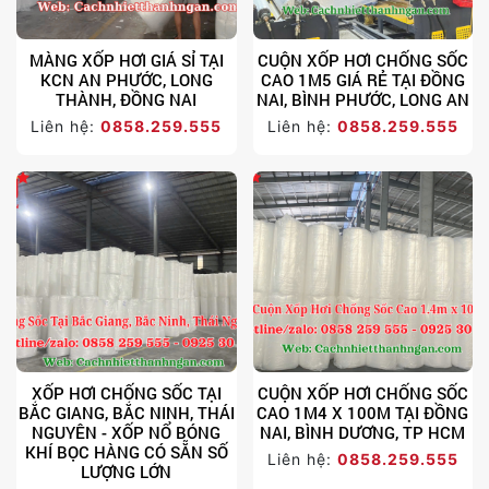
MÀNG XỐP HƠI GIÁ SỈ TẠI
CUỘN XỐP HƠI CHỐNG SỐC
KCN AN PHƯỚC, LONG
CAO 1M5 GIÁ RẺ TẠI ĐỒNG
THÀNH, ĐỒNG NAI
NAI, BÌNH PHƯỚC, LONG AN
Liên hệ:
0858.259.555
Liên hệ:
0858.259.555
XỐP HƠI CHỐNG SỐC TẠI
CUỘN XỐP HƠI CHỐNG SỐC
BẮC GIANG, BẮC NINH, THÁI
CAO 1M4 X 100M TẠI ĐỒNG
NGUYÊN - XỐP NỔ BÓNG
NAI, BÌNH DƯƠNG, TP HCM
KHÍ BỌC HÀNG CÓ SẴN SỐ
Liên hệ:
0858.259.555
LƯỢNG LỚN