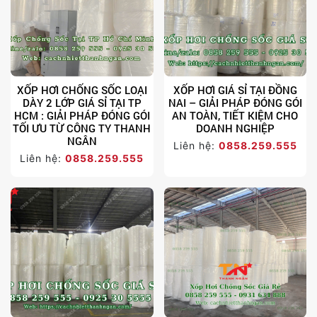
XỐP HƠI CHỐNG SỐC LOẠI
XỐP HƠI GIÁ SỈ TẠI ĐỒNG
DÀY 2 LỚP GIÁ SỈ TẠI TP
NAI – GIẢI PHÁP ĐÓNG GÓI
HCM : GIẢI PHÁP ĐÓNG GÓI
AN TOÀN, TIẾT KIỆM CHO
TỐI ƯU TỪ CÔNG TY THANH
DOANH NGHIỆP
NGÂN
Liên hệ:
0858.259.555
Liên hệ:
0858.259.555