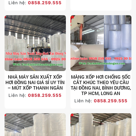
Liên hệ:
0858.259.555
NHÀ MÁY SẢN XUẤT XỐP
MÀNG XỐP HƠI CHỐNG SỐC
HƠI ĐỒNG NAI GIÁ SỈ UY TÍN
CẮT KHÚC THEO YÊU CẦU
– MÚT XỐP THANH NGÂN
TẠI ĐỒNG NAI, BÌNH DƯƠNG,
TP HCM, LONG AN
Liên hệ:
0858.259.555
Liên hệ:
0858.259.555