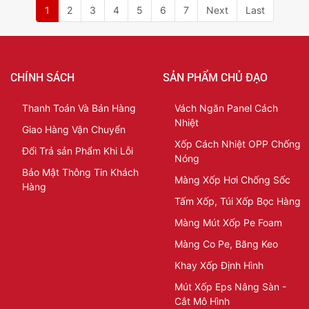
1
2
3
4
5
6
7
Next
Last
CHÍNH SÁCH
SẢN PHẨM CHỦ ĐẠO
Thanh Toán Và Bán Hàng
Vách Ngăn Panel Cách
Nhiệt
Giao Hàng Vận Chuyển
Xốp Cách Nhiệt OPP Chống
Đổi Trả sản Phẩm Khi Lỗi
Nóng
Bảo Mật Thông Tin Khách
Màng Xốp Hơi Chống Sốc
Hàng
Tấm Xốp, Túi Xốp Bọc Hàng
Màng Mút Xốp Pe Foam
Màng Co Pe, Băng Keo
Khay Xốp Định Hình
Mút Xốp Eps Nâng Sàn -
Cắt Mô Hình