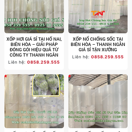
XỐP HƠI GIÁ SỈ TẠI HỐ NAI,
XỐP NỔ CHỐNG SỐC TẠI
BIÊN HÒA – GIẢI PHÁP
BIÊN HÒA – THANH NGÂN
ĐÓNG GÓI HIỆU QUẢ TỪ
GIÁ SỈ TẬN XƯỞNG
CÔNG TY THANH NGÂN
Liên hệ:
0858.259.555
Liên hệ:
0858.259.555