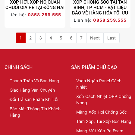
XỐP HƠI, XỐP NỔ QUẤN
XỐP CHỐNG SỐC TẠI TÂN
CHUỐI GIÁ RẺ TẠI ĐỒNG NAI
BÌNH, TP HCM - VẬT LIỆU
BẢO VỆ HÀNG HÓA TỐI ƯU
Liên hệ:
0858.259.555
Liên hệ:
0858.259.555
1
2
3
4
5
6
7
Next
Last
CHÍNH SÁCH
SẢN PHẨM CHỦ ĐẠO
Thanh Toán Và Bán Hàng
Vách Ngăn Panel Cách
Nhiệt
Giao Hàng Vận Chuyển
Xốp Cách Nhiệt OPP Chống
Đổi Trả sản Phẩm Khi Lỗi
Nóng
Bảo Mật Thông Tin Khách
Màng Xốp Hơi Chống Sốc
Hàng
Tấm Xốp, Túi Xốp Bọc Hàng
Màng Mút Xốp Pe Foam