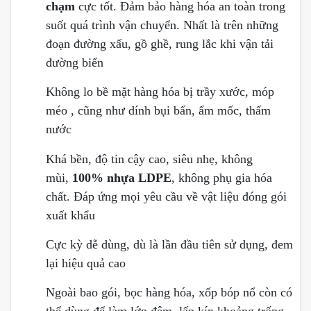
chạm
cực tốt. Đảm bảo hàng hóa an toàn trong
suốt quá trình vận chuyển. Nhất là trên những
đoạn đường xấu, gồ ghề, rung lắc khi vận tải
đường biển
Không lo bề mặt hàng hóa bị trầy xước, móp
méo , cũng như dính bụi bẩn, ẩm mốc, thấm
nước
Khá bền, độ tin cậy cao, siêu nhẹ, không
mùi,
100% nhựa LDPE
, không phụ gia hóa
chất. Đáp ứng mọi yêu cầu về vật liệu đóng gói
xuất khẩu
Cực kỳ dễ dùng, dù là lần đầu tiên sử dụng, đem
lại hiệu quả cao
Ngoài bao gói, bọc hàng hóa, xốp bóp nổ còn có
thể dùng để làm lớp đệm, lấp kín khoảng trống,