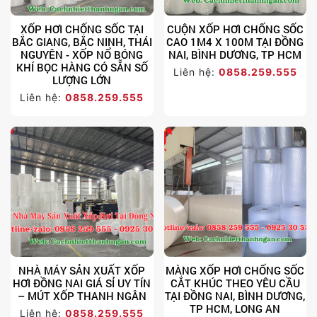
XỐP HƠI CHỐNG SỐC TẠI
CUỘN XỐP HƠI CHỐNG SỐC
BẮC GIANG, BẮC NINH, THÁI
CAO 1M4 X 100M TẠI ĐỒNG
NGUYÊN - XỐP NỔ BÓNG
NAI, BÌNH DƯƠNG, TP HCM
KHÍ BỌC HÀNG CÓ SẴN SỐ
Liên hệ:
0858.259.555
LƯỢNG LỚN
Liên hệ:
0858.259.555
NHÀ MÁY SẢN XUẤT XỐP
MÀNG XỐP HƠI CHỐNG SỐC
HƠI ĐỒNG NAI GIÁ SỈ UY TÍN
CẮT KHÚC THEO YÊU CẦU
– MÚT XỐP THANH NGÂN
TẠI ĐỒNG NAI, BÌNH DƯƠNG,
TP HCM, LONG AN
Liên hệ:
0858.259.555