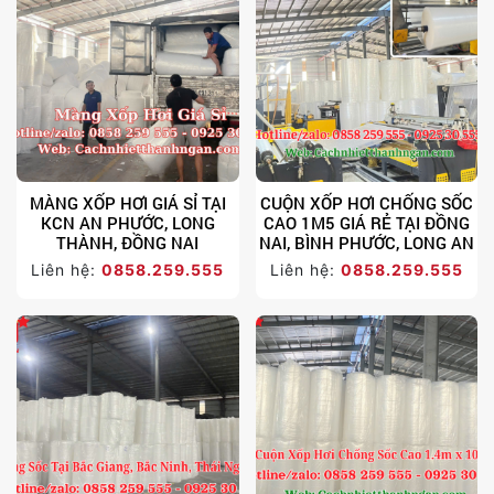
MÀNG XỐP HƠI GIÁ SỈ TẠI
CUỘN XỐP HƠI CHỐNG SỐC
KCN AN PHƯỚC, LONG
CAO 1M5 GIÁ RẺ TẠI ĐỒNG
THÀNH, ĐỒNG NAI
NAI, BÌNH PHƯỚC, LONG AN
Liên hệ:
0858.259.555
Liên hệ:
0858.259.555