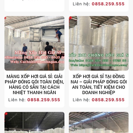
Liên hệ:
0858.259.555
MÀNG XỐP HƠI GIÁ SỈ: GIẢI
XỐP HƠI GIÁ SỈ TẠI ĐỒNG
PHÁP ĐÓNG GÓI TOÀN DIỆN,
NAI – GIẢI PHÁP ĐÓNG GÓI
HÀNG CÓ SẴN TẠI CÁCH
AN TOÀN, TIẾT KIỆM CHO
NHIỆT THANH NGÂN
DOANH NGHIỆP
Liên hệ:
0858.259.555
Liên hệ:
0858.259.555