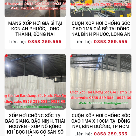
MÀNG XỐP HƠI GIÁ SỈ TẠI
CUỘN XỐP HƠI CHỐNG SỐC
KCN AN PHƯỚC, LONG
CAO 1M5 GIÁ RẺ TẠI ĐỒNG
THÀNH, ĐỒNG NAI
NAI, BÌNH PHƯỚC, LONG AN
Liên hệ:
0858.259.555
Liên hệ:
0858.259.555
XỐP HƠI CHỐNG SỐC TẠI
CUỘN XỐP HƠI CHỐNG SỐC
BẮC GIANG, BẮC NINH, THÁI
CAO 1M4 X 100M TẠI ĐỒNG
NGUYÊN - XỐP NỔ BÓNG
NAI, BÌNH DƯƠNG, TP HCM
KHÍ BỌC HÀNG CÓ SẴN SỐ
Liên hệ:
0858.259.555