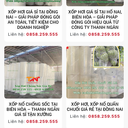
XỐP HƠI GIÁ SỈ TẠI ĐỒNG
XỐP HƠI GIÁ SỈ TẠI HỐ NAI,
NAI – GIẢI PHÁP ĐÓNG GÓI
BIÊN HÒA – GIẢI PHÁP
AN TOÀN, TIẾT KIỆM CHO
ĐÓNG GÓI HIỆU QUẢ TỪ
DOANH NGHIỆP
CÔNG TY THANH NGÂN
Liên hệ:
0858.259.555
Liên hệ:
0858.259.555
XỐP NỔ CHỐNG SỐC TẠI
XỐP HƠI, XỐP NỔ QUẤN
BIÊN HÒA – THANH NGÂN
CHUỐI GIÁ RẺ TẠI ĐỒNG NAI
GIÁ SỈ TẬN XƯỞNG
Liên hệ:
0858.259.555
Liên hệ:
0858.259.555