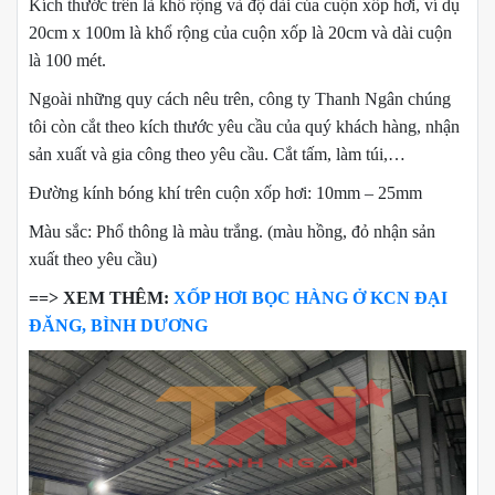
Kích thước trên là khổ rộng và độ dài của cuộn xốp hơi, ví dụ
20cm x 100m là khổ rộng của cuộn xốp là 20cm và dài cuộn
là 100 mét.
Ngoài những quy cách nêu trên, công ty Thanh Ngân chúng
tôi còn cắt theo kích thước yêu cầu của quý khách hàng, nhận
sản xuất và gia công theo yêu cầu. Cắt tấm, làm túi,…
Đường kính bóng khí trên cuộn xốp hơi: 10mm – 25mm
Màu sắc: Phổ thông là màu trắng. (màu hồng, đỏ nhận sản
xuất theo yêu cầu)
==> XEM THÊM:
XỐP HƠI BỌC HÀNG Ở KCN ĐẠI
ĐĂNG, BÌNH DƯƠNG