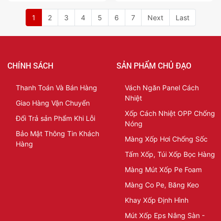
1
2
3
4
5
6
7
Next
Last
CHÍNH SÁCH
SẢN PHẨM CHỦ ĐẠO
Thanh Toán Và Bán Hàng
Vách Ngăn Panel Cách
Nhiệt
Giao Hàng Vận Chuyển
Xốp Cách Nhiệt OPP Chống
Đổi Trả sản Phẩm Khi Lỗi
Nóng
Bảo Mật Thông Tin Khách
Màng Xốp Hơi Chống Sốc
Hàng
Tấm Xốp, Túi Xốp Bọc Hàng
Màng Mút Xốp Pe Foam
Màng Co Pe, Băng Keo
Khay Xốp Định Hình
Mút Xốp Eps Nâng Sàn -