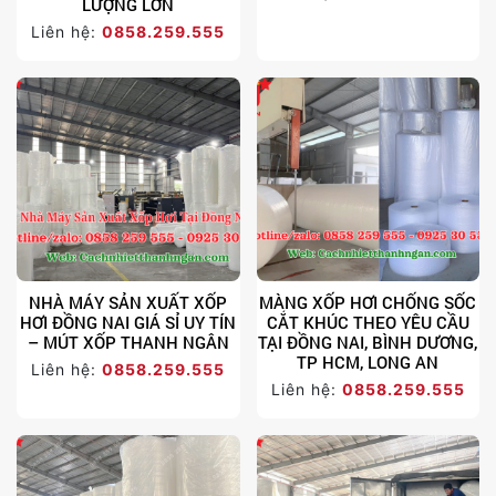
LƯỢNG LỚN
Liên hệ:
0858.259.555
NHÀ MÁY SẢN XUẤT XỐP
MÀNG XỐP HƠI CHỐNG SỐC
HƠI ĐỒNG NAI GIÁ SỈ UY TÍN
CẮT KHÚC THEO YÊU CẦU
– MÚT XỐP THANH NGÂN
TẠI ĐỒNG NAI, BÌNH DƯƠNG,
TP HCM, LONG AN
Liên hệ:
0858.259.555
Liên hệ:
0858.259.555