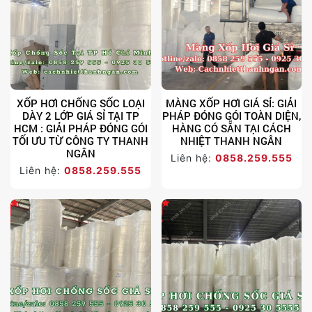
XỐP HƠI CHỐNG SỐC LOẠI
MÀNG XỐP HƠI GIÁ SỈ: GIẢI
DÀY 2 LỚP GIÁ SỈ TẠI TP
PHÁP ĐÓNG GÓI TOÀN DIỆN,
HCM : GIẢI PHÁP ĐÓNG GÓI
HÀNG CÓ SẴN TẠI CÁCH
TỐI ƯU TỪ CÔNG TY THANH
NHIỆT THANH NGÂN
NGÂN
Liên hệ:
0858.259.555
Liên hệ:
0858.259.555